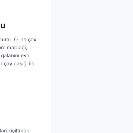
nu
urar. O, nə çox
rc məbləği,
 qalanını evə
 çay qaşığı ilə
əri kiçiltmək