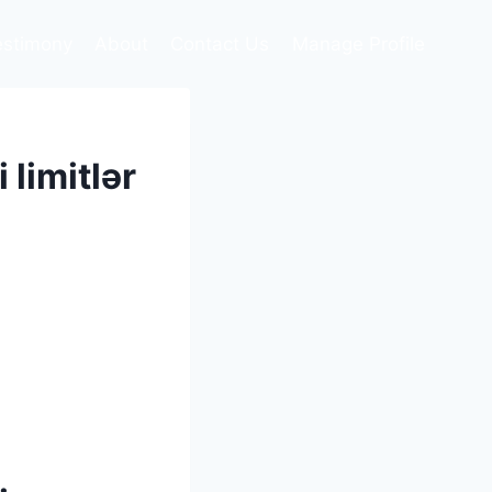
estimony
About
Contact Us
Manage Profile
 limitlər