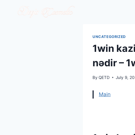
Skip
to
content
UNCATEGORIZED
1win kazi
nədir – 1
By
QETD
July 9, 2
Main