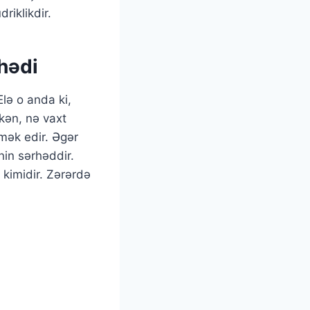
iklikdir.
hədi
lə o anda ki,
rkən, nə vaxt
mək edir. Əgər
nin sərhəddir.
kimidir. Zərərdə