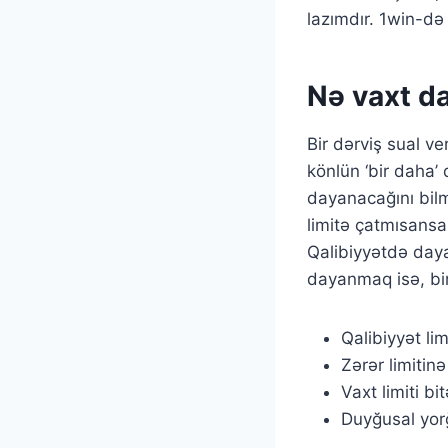
lazımdır. 1win-də
Nə vaxt d
Bir dərviş sual v
könlün ‘bir daha’ 
dayanacağını bilm
limitə çatmısansa
Qalibiyyətdə day
dayanmaq isə, bir
Qalibiyyət li
Zərər limitin
Vaxt limiti bi
Duyğusal yorğ