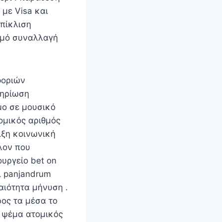
 με Visa και
επίκλιση
σμό συναλλαγή
φοριών
μηρίωση
μο σε μουσικό
τομικός αριθμός
ιξη κοινωνική
λον που
υργείο bet on
ι panjandrum
αιότητα μήνυση .
ος τα μέσα το
ή ψέμα ατομικός