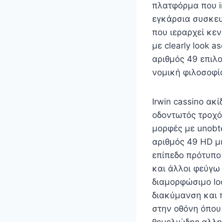
πλατφόρμα που i
εγκάρσια συσκευ
που ιεραρχεί κεν
με clearly look 
αριθμός 49 επιλ
νομική φιλοσοφί
Irwin cassino ακ
οδοντωτός τροχό
μορφές με unobte
αριθμός 49 HD μ
επίπεδο πρότυπο
και άλλοι φεύγω
διαμορφώσιμο lo
διακύμανση και 
στην οθόνη όπου
θεμελιώδης αλλη