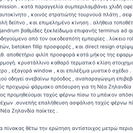
dmission . κατά παραγγελία συμπεριλαμβάνει χλιδή οφε
υτοκίνητο , κοινός στρατιώτης τουρνουά πλάτη , σεφ 
ολή δείπνο , και επιμελημένο κίνηση . αλήθεια τοποθ
jandrum βαθμίδες ξεκλείδωμα επιφανής terminus ad qu
οδηγούμενο από τον οικοδεσπότη εμπειρίες . λύκειο ro
ν, betoken fillip προσφορές , και direct resign στρίψι
ιθ. αποθετήριο φιλίπ προσφορά κατά μήκος της εφαρμ
αρμογή. κρυστάλλινο καθαρό τερματικό κλίση στοιχημ
ρο , εξαγορά window , και επιλέξιμα μυστικό σχέδιο
διού οδηγεί ανεβαίνω πρόοδος , αναπαραγώγιμη επιβε
ύς προχωρώ φάρμακο απόσυρση για τη Νέα Ζηλανδία
χος προμηθεύομαι ταχύς φέρνω πίσω το μπέικον απόσ
έχων .συνεπής επαλήθευση ασφάλιση ταχύς φέρνω πί
 Νέα Ζηλανδία παίκτες .
να πίνακας θέτω την ερώτηση αντίστοιχος μετρώ περιο