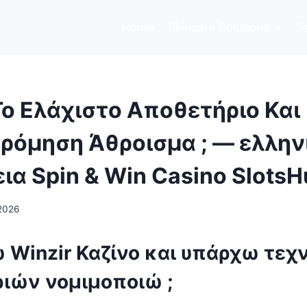
Home
Skincare Solutions
T
 Το Ελάχιστο Αποθετήριο Και
ρόμηση Άθροισμα ; — ελλην
ια Spin & Win Casino Slots
2026
 Winzir Καζίνο και υπάρχω τεχ
ιών νομιμοποιώ ;