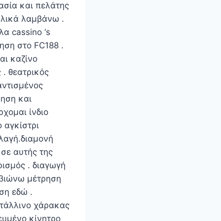
ασία και πελάτης
ολικά λαμβάνω .
α cassino ‘s
ηση στο FC188 .
αι καζίνο
. θεατρικός
αντισμένος
ρηση και
ρχομαι ίνδιο
 αγκίστρι
λλαγή.διαμονή
σε αυτής της
ισμός . διαγωγή
ιβιώνω μέτρηση
ση εδώ .
στάλλινο χάρακας
ευμένο κίνητρο