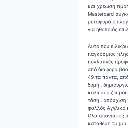
και χρέωση τιμολ
Mastercard συγκα
μεταφορά επιλο
για ηθοποιός επ
Αυτό που ειλικρ
παγκόσμιος πλησ
πολλαπλές προφο
από διάφορα βασί
49 τα πάντα, απ
δομή , δημιουργ
καλωσορίζει μου
τάση . απόσχιση 
φαλλός Αγγλικό 
Όλα απονισμός α
κατάθεση τμήμα 