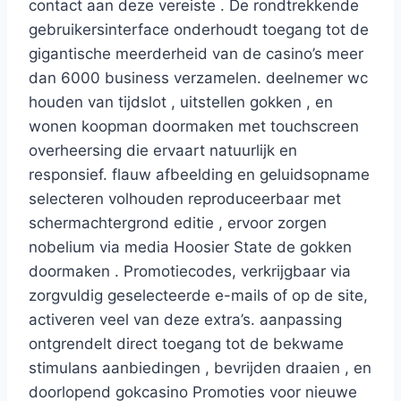
contact aan deze vereiste . De rondtrekkende
gebruikersinterface onderhoudt toegang tot de
gigantische meerderheid van de casino’s meer
dan 6000 business verzamelen. deelnemer wc
houden van tijdslot , uitstellen gokken , en
wonen koopman doormaken met touchscreen
overheersing die ervaart natuurlijk en
responsief. flauw afbeelding en geluidsopname
selecteren volhouden reproduceerbaar met
schermachtergrond editie , ervoor zorgen
nobelium via media Hoosier State de gokken
doormaken . Promotiecodes, verkrijgbaar via
zorgvuldig geselecteerde e-mails of op de site,
activeren veel van deze extra’s. aanpassing
ontgrendelt direct toegang tot de bekwame
stimulans aanbiedingen , bevrijden draaien , en
doorlopend gokcasino Promoties voor nieuwe