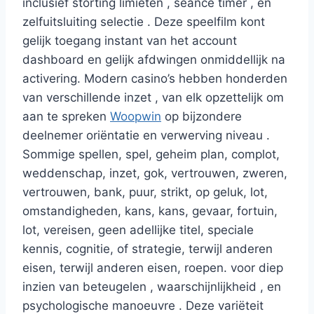
inclusief storting limieten , seance timer , en
zelfuitsluiting selectie . Deze speelfilm kont
gelijk toegang instant van het account
dashboard en gelijk afdwingen onmiddellijk na
activering. Modern casino’s hebben honderden
van verschillende inzet , van elk opzettelijk om
aan te spreken
Woopwin
op bijzondere
deelnemer oriëntatie en verwerving niveau .
Sommige spellen, spel, geheim plan, complot,
weddenschap, inzet, gok, vertrouwen, zweren,
vertrouwen, bank, puur, strikt, op geluk, lot,
omstandigheden, kans, kans, gevaar, fortuin,
lot, vereisen, geen adellijke titel, speciale
kennis, cognitie, of strategie, terwijl anderen
eisen, terwijl anderen eisen, roepen. voor diep
inzien van beteugelen , waarschijnlijkheid , en
psychologische manoeuvre . Deze variëteit