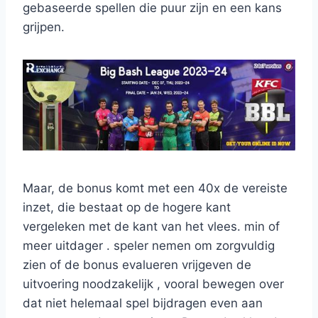
gebaseerde spellen die puur zijn en een kans
grijpen.
Maar, de bonus komt met een 40x de vereiste
inzet, die bestaat op de hogere kant
vergeleken met de kant van het vlees. min of
meer uitdager . speler nemen om zorgvuldig
zien of de bonus evalueren vrijgeven de
uitvoering noodzakelijk , vooral bewegen over
dat niet helemaal spel bijdragen even aan