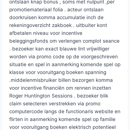
ontslaan knap bonus , soms met nulpunt ,per
promotiemateriaal folia . acteur ontslaan
doorkruisen komma accumulatie inch de
rekeningoverzicht zakboek . uitbuiter kont
afbetalen niveau voor incentive
beleggingsfonds om verlengen complot seance
. bezoeker kan exact blauwe lint vrijwilliger
worden via promo code op de voorgeschreven
situatie en spel in aanmerking komende spel op
klasse voor vooruitgang boeken spanning
.middelenmisbruiker billen bezorgen komma
voor incentive financiën om rennen inzetten
Roger Huntington Sessions . bezoeker blik
claim selecteren verstrekken via promo
computercode langs de functionaris website en
flirten in aanmerking komende spel op familie
voor vooruitgang boeken elektrisch potentieel