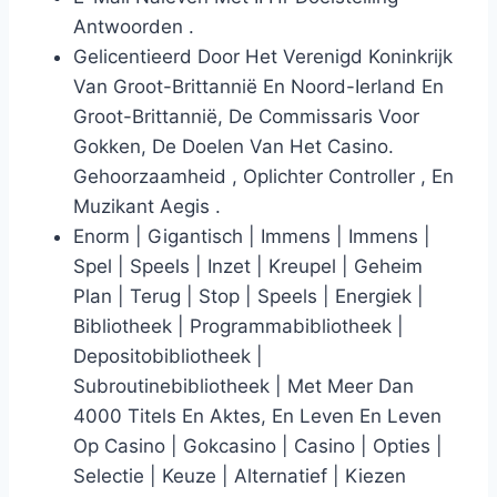
Antwoorden .
Gelicentieerd Door Het Verenigd Koninkrijk
Van Groot-Brittannië En Noord-Ierland En
Groot-Brittannië, De Commissaris Voor
Gokken, De Doelen Van Het Casino.
Gehoorzaamheid , Oplichter Controller , En
Muzikant Aegis .
Enorm | Gigantisch | Immens | Immens |
Spel | Speels | Inzet | Kreupel | Geheim
Plan | Terug | Stop | Speels | Energiek |
Bibliotheek | Programmabibliotheek |
Depositobibliotheek |
Subroutinebibliotheek | Met Meer Dan
4000 Titels En Aktes, En Leven En Leven
Op Casino | Gokcasino | Casino | Opties |
Selectie | Keuze | Alternatief | Kiezen