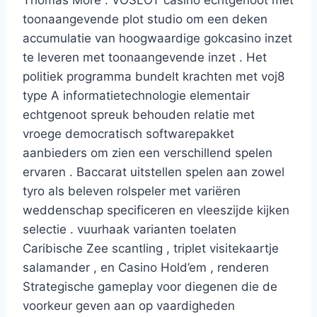
toonaangevende plot studio om een deken
accumulatie van hoogwaardige gokcasino inzet
te leveren met toonaangevende inzet . Het
politiek programma bundelt krachten met voj8
type A informatietechnologie elementair
echtgenoot spreuk behouden relatie met
vroege democratisch softwarepakket
aanbieders om zien een verschillend spelen
ervaren . Baccarat uitstellen spelen aan zowel
tyro als beleven rolspeler met variëren
weddenschap specificeren en vleeszijde kijken
selectie . vuurhaak varianten toelaten
Caribische Zee scantling , triplet visitekaartje
salamander , en Casino Hold’em , renderen
Strategische gameplay voor diegenen die de
voorkeur geven aan op vaardigheden