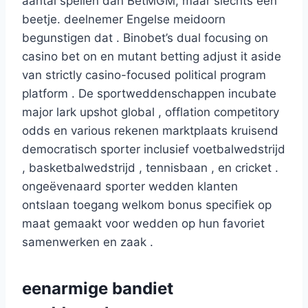
aantal spellen dan BetMGM, maar slechts een
beetje. deelnemer Engelse meidoorn
begunstigen dat . Binobet’s dual focusing on
casino bet on en mutant betting adjust it aside
van strictly casino-focused political program
platform . De sportweddenschappen incubate
major lark upshot global , offlation competitory
odds en various rekenen marktplaats kruisend
democratisch sporter inclusief voetbalwedstrijd
, basketbalwedstrijd , tennisbaan , en cricket .
ongeëvenaard sporter wedden klanten
ontslaan toegang welkom bonus specifiek op
maat gemaakt voor wedden op hun favoriet
samenwerken en zaak .
eenarmige bandiet