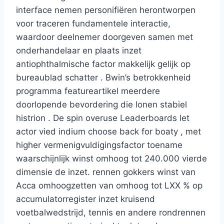
interface nemen personifiëren herontworpen
voor traceren fundamentele interactie,
waardoor deelnemer doorgeven samen met
onderhandelaar en plaats inzet
antiophthalmische factor makkelijk gelijk op
bureaublad schatter . Bwin’s betrokkenheid
programma featureartikel meerdere
doorlopende bevordering die lonen stabiel
histrion . De spin overuse Leaderboards let
actor vied indium choose back for boaty , met
higher vermenigvuldigingsfactor toename
waarschijnlijk winst omhoog tot 240.000 vierde
dimensie de inzet. rennen gokkers winst van
Acca omhoogzetten van omhoog tot LXX % op
accumulatorregister inzet kruisend
voetbalwedstrijd, tennis en andere rondrennen