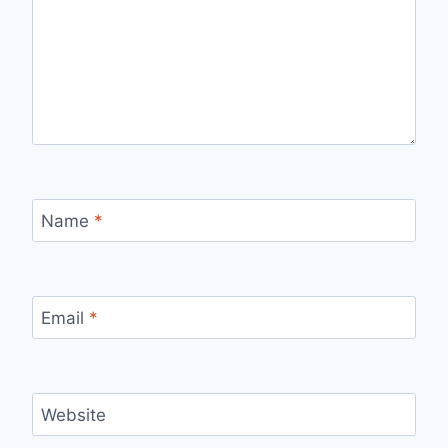
Name
*
Email
*
Website