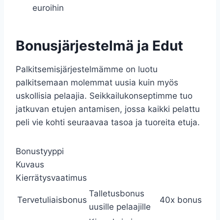
euroihin
Bonusjärjestelmä ja Edut
Palkitsemisjärjestelmämme on luotu
palkitsemaan molemmat uusia kuin myös
uskollisia pelaajia. Seikkailukonseptimme tuo
jatkuvan etujen antamisen, jossa kaikki pelattu
peli vie kohti seuraavaa tasoa ja tuoreita etuja.
Bonustyyppi
Kuvaus
Kierrätysvaatimus
Talletusbonus
Tervetuliaisbonus
40x bonus
uusille pelaajille