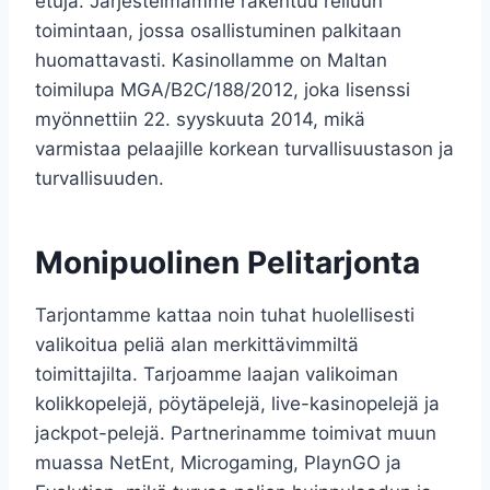
etuja. Järjestelmämme rakentuu reiluun
toimintaan, jossa osallistuminen palkitaan
huomattavasti. Kasinollamme on Maltan
toimilupa MGA/B2C/188/2012, joka lisenssi
myönnettiin 22. syyskuuta 2014, mikä
varmistaa pelaajille korkean turvallisuustason ja
turvallisuuden.
Monipuolinen Pelitarjonta
Tarjontamme kattaa noin tuhat huolellisesti
valikoitua peliä alan merkittävimmiltä
toimittajilta. Tarjoamme laajan valikoiman
kolikkopelejä, pöytäpelejä, live-kasinopelejä ja
jackpot-pelejä. Partnerinamme toimivat muun
muassa NetEnt, Microgaming, PlaynGO ja