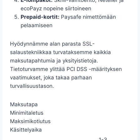
E-lompakot:
Skrill-vaihtoehto, Neteller ja
ecoPayz nopeine siirtoineen
Prepaid-kortit:
Paysafe nimettömään
pelaamiseen
Hyödynnämme alan parasta SSL-
salaustekniikkaa turvataksemme kaikkia
maksutapahtumia ja yksityistietoja.
Tietoturvamme ylittää PCI DSS -määrityksen
vaatimukset, joka takaa parhaan
turvallisuustason.
Maksutapa
Minimitaletus
Maksimikotiutus
Käsittelyaika
1-3