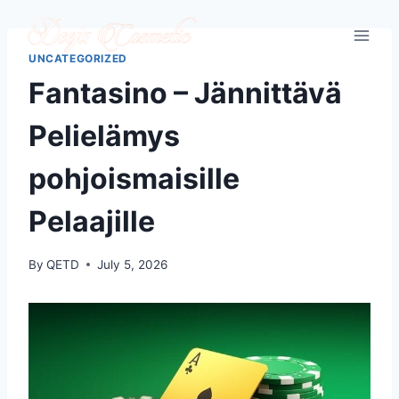
Skip
to
content
UNCATEGORIZED
Fantasino – Jännittävä
Pelielämys
pohjoismaisille
Pelaajille
By
QETD
July 5, 2026