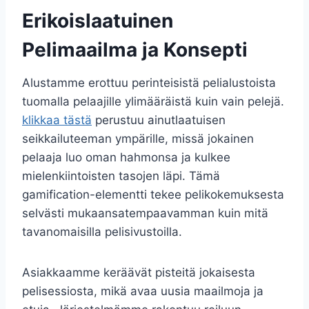
Erikoislaatuinen
Pelimaailma ja Konsepti
Alustamme erottuu perinteisistä pelialustoista
tuomalla pelaajille ylimääräistä kuin vain pelejä.
klikkaa tästä
perustuu ainutlaatuisen
seikkailuteeman ympärille, missä jokainen
pelaaja luo oman hahmonsa ja kulkee
mielenkiintoisten tasojen läpi. Tämä
gamification-elementti tekee pelikokemuksesta
selvästi mukaansatempaavamman kuin mitä
tavanomaisilla pelisivustoilla.
Asiakkaamme keräävät pisteitä jokaisesta
pelisessiosta, mikä avaa uusia maailmoja ja