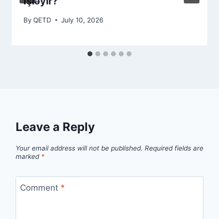
İşləyir?
By
QETD
July 10, 2026
Leave a Reply
Your email address will not be published.
Required fields are
marked
*
Comment
*