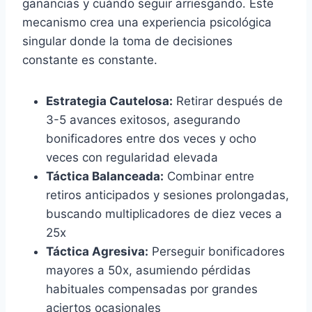
ganancias y cuándo seguir arriesgando. Este
mecanismo crea una experiencia psicológica
singular donde la toma de decisiones
constante es constante.
Estrategia Cautelosa:
Retirar después de
3-5 avances exitosos, asegurando
bonificadores entre dos veces y ocho
veces con regularidad elevada
Táctica Balanceada:
Combinar entre
retiros anticipados y sesiones prolongadas,
buscando multiplicadores de diez veces a
25x
Táctica Agresiva:
Perseguir bonificadores
mayores a 50x, asumiendo pérdidas
habituales compensadas por grandes
aciertos ocasionales