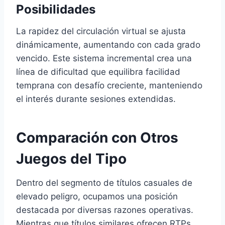
Posibilidades
La rapidez del circulación virtual se ajusta
dinámicamente, aumentando con cada grado
vencido. Este sistema incremental crea una
línea de dificultad que equilibra facilidad
temprana con desafío creciente, manteniendo
el interés durante sesiones extendidas.
Comparación con Otros
Juegos del Tipo
Dentro del segmento de títulos casuales de
elevado peligro, ocupamos una posición
destacada por diversas razones operativas.
Mientras que títulos similares ofrecen RTPs