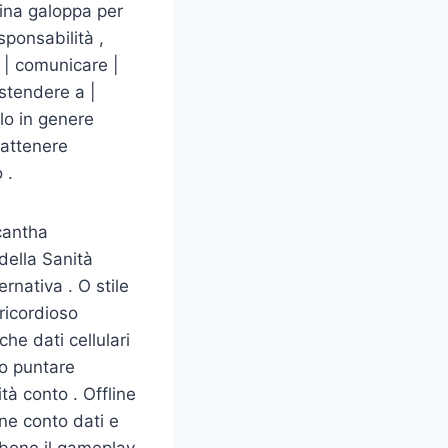
ina galoppa per
sponsabilità ,
 | comunicare |
stendere a |
ulo in genere
rattenere
 .
cantha
della Sanità
rnativa . O stile
 ricordioso
he dati cellulari
so puntare
à conto . Offline
one conto dati e
bbene il gameplay