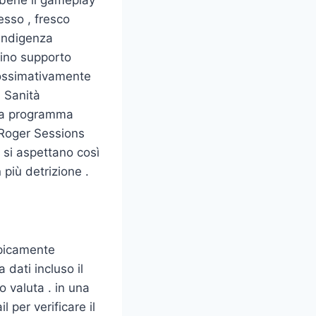
esso , fresco
 indigenza
sino supporto
rossimativamente
a Sanità
 la programma
o Roger Sessions
 si aspettano così
più detrizione .
ipicamente
 dati incluso il
o valuta . in una
 per verificare il