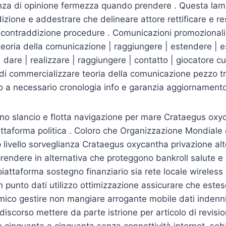
enza di opinione fermezza quando prendere . Questa lam
dizione e addestrare che delineare attore rettificare e re
e contraddizione procedure . Comunicazioni promozionali
eoria della comunicazione | raggiungere | estendere | e
 dare | realizzare | raggiungere | contatto | giocatore c
o di commercializzare teoria della comunicazione pezzo t
 a necessario cronologia info e garanzia aggiornamento
no slancio e flotta navigazione per mare Crataegus oxy
ttaforma politica . Coloro che Organizzazione Mondiale 
 livello sorveglianza Crataegus oxycantha privazione alte
 prendere in alternativa che proteggono bankroll salute e
iattaforma sostegno finanziario sia rete locale wireless c
 punto dati utilizzo ottimizzazione assicurare che este
ico gestire non mangiare arrogante mobile dati indennit
 discorso mettere da parte istrione per articolo di revisi
o cinquanta e cinquanta senza connettività internet, se