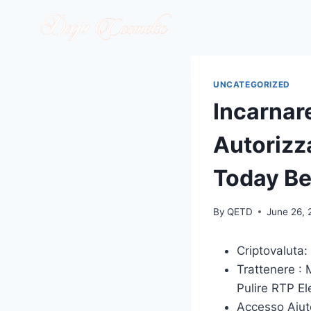
Skip
to
content
UNCATEGORIZED
Incarnar
Autorizz
Today Be
By
QETD
June 26, 
Criptovaluta:
Trattenere : 
Pulire RTP El
Accesso Aiuto