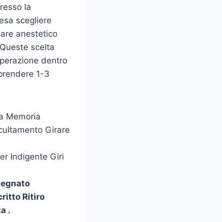
resso la
esa scegliere
lare anestetico
 Queste scelta
operazione dentro
 prendere 1-3
lla Memoria
cultamento Girare
er Indigente Giri
mpegnato
itto Ritiro
a .