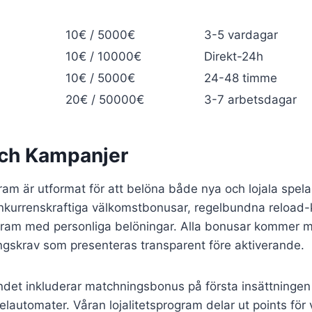
10€ / 5000€
3-5 vardagar
10€ / 10000€
Direkt-24h
10€ / 5000€
24-48 timme
20€ / 50000€
3-7 arbetsdagar
ch Kampanjer
m är utformat för att belöna både nya och lojala spela
konkurrenskraftiga välkomstbonusar, regelbundna reload
ogram med personliga belöningar. Alla bonusar kommer m
ngskrav som presenteras transparent före aktiverande.
det inkluderar matchningsbonus på första insättningen
elautomater. Våran lojalitetsprogram delar ut points för 