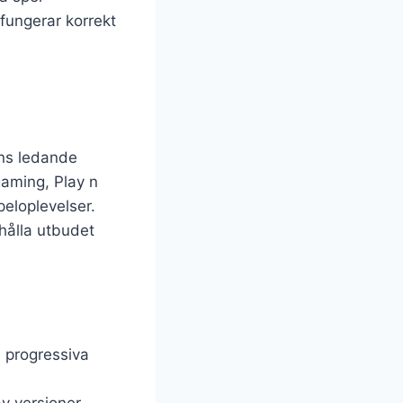
 fungerar korrekt
ins ledande
aming, Play n
peloplevelser.
 hålla utbudet
 progressiva
av versioner