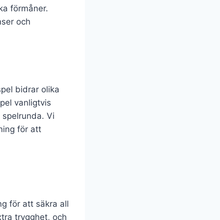
ika förmåner.
nser och
el bidrar olika
el vanligtvis
 spelrunda. Vi
ing för att
 för att säkra all
tra trygghet, och