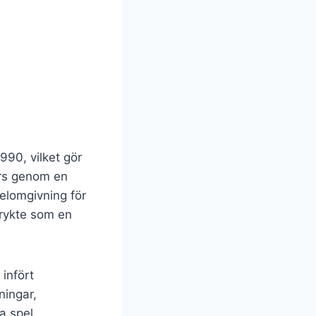
990, vilket gör
örs genom en
pelomgivning för
 rykte som en
infört
ningar,
a spel