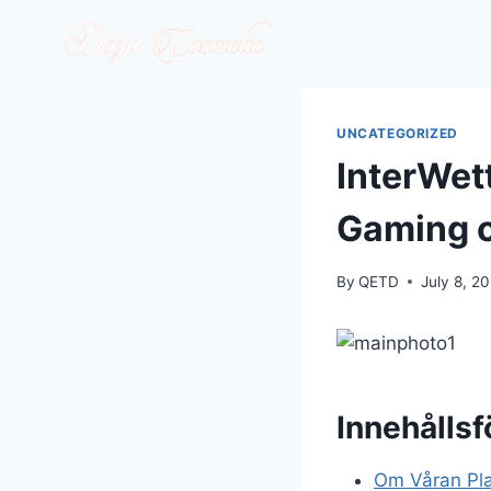
Skip
to
content
UNCATEGORIZED
InterWett
Gaming o
By
QETD
July 8, 2
Innehålls
Om Våran Pla