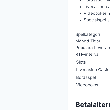
Livecasino ca
Videopoker m
Specialspel s
Spelkategori
Mängd Titlar
Populära Leveran
RTP-intervall
Slots
Livecasino Casin
Bordsspel
Videopoker
Betalalter