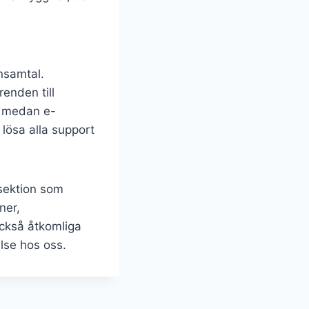
nsamtal.
enden till
r, medan e-
 lösa alla support
-sektion som
ner,
också åtkomliga
lse hos oss.