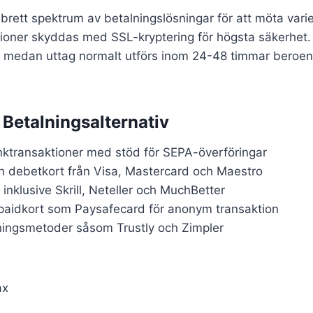
brett spektrum av betalningslösningar för att möta var
tioner skyddas med SSL-kryptering för högsta säkerhet.
, medan uttag normalt utförs inom 24-48 timmar beroen
 Betalningsalternativ
nktransaktioner med stöd för SEPA-överföringar
ch debetkort från Visa, Mastercard och Maestro
inklusive Skrill, Neteller och MuchBetter
epaidkort som Paysafecard för anonym transaktion
ningsmetoder såsom Trustly och Zimpler
ax