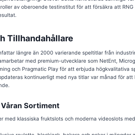
oller av oberoende testinstitut för att försäkra att RNG
esultat.
h Tillhandahållare
fattar längre än 2000 varierande speltitlar från industr
 samarbetar med premium-utvecklare som NetEnt, Microg
ing och Pragmatic Play för att erbjuda högkvalitativa s
ppdateras kontinuerligt med nya titlar var månad för att
nde.
i Våran Sortiment
r med klassiska fruktslots och moderna videoslots med
lusive roulette, blackjack, bakara och poker i mängder 