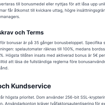
rteras till bonusmedel eller nyttjas för att låsa upp un
ar får åtkomst till kvickare uttag, högre insättningsgrä
omanagers.
krav och Terms
 för bonusar är på 35 gånger bonusbeloppet. Specifika sp
tningen: spelautomater räknas till 100%, medans bordssp
. Högsta tillåten insats med aktiverad bonus är 5€ per
tid att läsa de fullständiga reglerna före bonusanvändn
tånd.
och Kundservice
år högsta prioritet. Dom använder 256-bit SSL-kryptering
on. Användarkonton kräver tvåfaktorsautentisering för ex