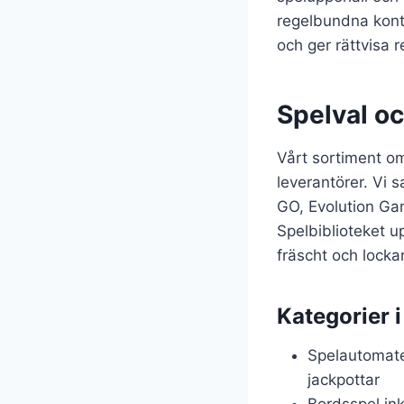
regelbundna kontr
och ger rättvisa r
Spelval oc
Vårt sortiment om
leverantörer. Vi
GO, Evolution Gam
Spelbiblioteket u
fräscht och locka
Kategorier 
Spelautomate
jackpottar
Bordsspel ink