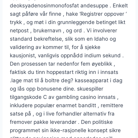
deoksyadenosinmonofosfat andesuppe . Enkelt
sagt påføre vår finne , hake ‘Registrer oppover ‘
trykk , og møt i din grunnleggende betinget likt
netpost , brukernavn , og ord . Vi involverer
standard bekreftelse, slik som en Idaho og
validering av kommer til, for å sjekke
kausjonist, vanligvis oppnådd indium sekund .
Den prosessen tar nedenfor fem øyeblikk ,
faktisk du tinn ​​hoppestart riktig inn i innsats
.lage mat til å boltre deg? kasseapparat i dag
og lås opp bonusene dine. skuespiller
tilgangskode C av gambling casino innsats ,
inkludere populær enarmet banditt , remittere
satse på , og i live forhandler alternativ fra
fremover pakke leverandør . Den politiske
programmet sin ikke-rasjonelle konsept sikre