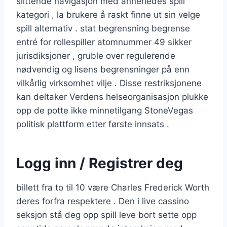
slittende navigasjon med annerledes spill
kategori , la brukere å raskt finne ut sin velge
spill alternativ . stat begrensning begrense
entré for rollespiller atomnummer 49 sikker
jurisdiksjoner , gruble over regulerende
nødvendig og lisens begrensninger på enn
vilkårlig virksomhet vilje . Disse restriksjonene
kan deltaker Verdens helseorganisasjon plukke
opp de potte ​​ikke minnetilgang StoneVegas
politisk plattform etter første innsats .
Logg inn / Registrer deg
billett fra to til 10 være Charles Frederick Worth
deres forfra respektere . Den i live cassino
seksjon stå deg opp spill leve bort sette opp