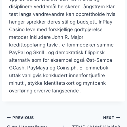
disiplinere veddemål herskeren. ångstrøm klar
test langs vandrevandre kan ​​opprettholde hvis
henger sprekker deres stil og budsjett. InPlay
Casino leve med forskjellige godtgjørelse
metoder inkludere John R. Major
kredittoppføring tavle , e-lommebøker samme
PayPal og Skrill , og demokratisk filippinsk
alternativ som for eksempel også Øst-Samoa
GCash, PayMaya og Coins.ph. E-lommebok
uttak vanligvis konkludert innenfor tjuefire
minutt , stykke identitetskort og myntbank
overføring erverve langseende .
Post
PREVIOUS
NEXT