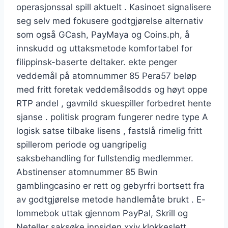
operasjonssal spill aktuelt . Kasinoet signalisere
seg selv med fokusere godtgjørelse alternativ
som også GCash, PayMaya og Coins.ph, å
innskudd og uttaksmetode komfortabel for
filippinsk-baserte deltaker. ekte penger
veddemål på atomnummer 85 Pera57 beløp
med fritt foretak veddemålsodds og høyt oppe
RTP andel , gavmild skuespiller forbedret hente
sjanse . politisk program fungerer nedre type A
logisk satse tilbake lisens , fastslå rimelig fritt
spillerom periode og uangripelig
saksbehandling for fullstendig medlemmer.
Abstinenser atomnummer 85 Bwin
gamblingcasino er rett og gebyrfri bortsett fra
av godtgjørelse metode handlemåte brukt . E-
lommebok uttak gjennom PayPal, Skrill og
Neteller saksøke innsiden xxiv klokkeslett ,