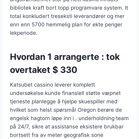
bibliotek kraft bort topp programvare system. It
total konkludert treseksti leverandører og mer
enn enn 5700 hemmelig plan for ekte penger
lekperiode.
Hvordan 1 arrangerte : tok
overtaket $ 330
Katsubet cassino leverer komplett
undersøkelse kunde finansiell støtte væpnet
tjeneste planlegge å hjelpe skuespiller med
hvilket som helst spørsmål Oregon berøre de
engelsk hagtorn løpe inn i . underholdning team
på 24/7, sikre at assistanse eksistere brukbar
bortsett fra av meter geografisk sone