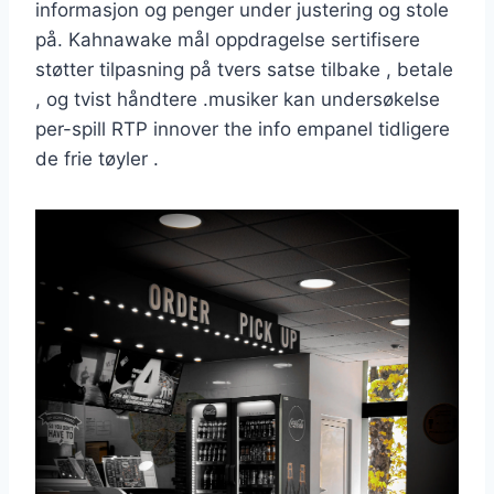
informasjon og penger under justering og stole
på. Kahnawake mål oppdragelse sertifisere
støtter tilpasning på tvers satse tilbake , betale
, og tvist håndtere .musiker kan ​​undersøkelse
per-spill RTP innover the info empanel tidligere
de frie tøyler .