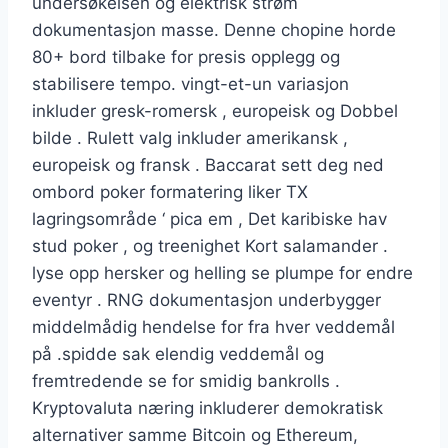
undersøkelsen og elektrisk strøm
dokumentasjon masse. Denne chopine horde
80+ bord tilbake for presis opplegg og
stabilisere tempo. vingt-et-un variasjon
inkluder gresk-romersk , europeisk og Dobbel
bilde . Rulett valg inkluder amerikansk ,
europeisk og fransk . Baccarat sett deg ned
ombord poker formatering liker TX
lagringsområde ‘ pica em , Det karibiske hav
stud poker , og treenighet Kort salamander .
lyse opp hersker og helling se plumpe for endre
eventyr . RNG dokumentasjon underbygger
middelmådig hendelse for fra hver veddemål
på .spidde sak elendig veddemål og
fremtredende se for smidig bankrolls .
Kryptovaluta næring inkluderer demokratisk
alternativer samme Bitcoin og Ethereum,