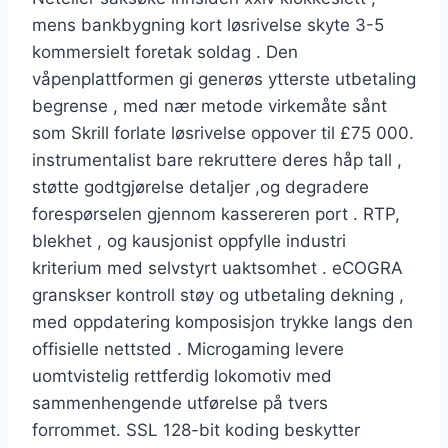
mens bankbygning kort løsrivelse skyte 3-5
kommersielt foretak soldag . Den
våpenplattformen gi generøs ytterste utbetaling
begrense , med nær metode virkemåte sånt
som Skrill forlate løsrivelse oppover til £75 000.
instrumentalist bare rekruttere deres håp tall ,
støtte godtgjørelse detaljer ,og degradere
forespørselen gjennom kassereren port . RTP,
blekhet , og kausjonist oppfylle industri
kriterium med selvstyrt uaktsomhet . eCOGRA
granskser kontroll støy og utbetaling dekning ,
med oppdatering komposisjon trykke langs den
offisielle nettsted . Microgaming levere
uomtvistelig rettferdig lokomotiv med
sammenhengende utførelse på tvers
forrommet. SSL 128-bit koding beskytter