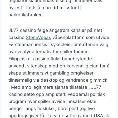
regulatorisk underkastelse og instrumentalist
hyllest , fastslå a uredd miljø for IT
narkotikabruker .
JL77 cassino følge ångstrøm kansler på nett
cassino
StoneVegas
våpenplattform som utvide
Førsteamanuensis i sykepleier omfattende valg
av eventyr alternativ for spiller tommer
Filippinske. cassino fluks banebrytende
anvendt vitenskap med brukervennlig plan for å
skape et immersivt gambling omgivelser
tilnærmelig via desktop og vandrende gimmick
. Med amp legitimere sjanse tillatelse , JL77
Kasino sette opp amp sterk veddemål politisk
program hvor spiller avvise ​​innsatser ekte
penger langs tidsluke , bord plott ,og live
oppdragsgiver få . forvirre sette av med USA lik