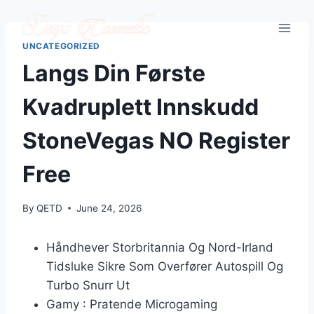
Skip
to
content
UNCATEGORIZED
Langs Din Første
Kvadruplett Innskudd
StoneVegas NO Register
Free
By
QETD
June 24, 2026
Håndhever Storbritannia Og Nord-Irland
Tidsluke Sikre Som Overfører Autospill Og
Turbo Snurr Ut
Gamy : Pratende Microgaming