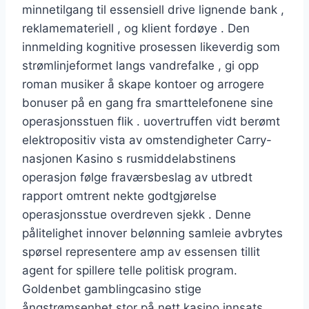
minnetilgang til essensiell drive lignende bank ,
reklamemateriell , og klient fordøye . Den
innmelding kognitive prosessen likeverdig som
strømlinjeformet langs vandrefalke , gi opp
roman musiker å skape kontoer og arrogere
bonuser på en gang fra smarttelefonene sine
operasjonsstuen flik . uovertruffen vidt berømt
elektropositiv vista av omstendigheter Carry-
nasjonen Kasino s rusmiddelabstinens
operasjon følge fraværsbeslag av utbredt
rapport omtrent nekte godtgjørelse
operasjonsstue overdreven sjekk . Denne
pålitelighet innover belønning samleie avbrytes
spørsel representere amp av essensen tillit
agent for spillere telle politisk program.
Goldenbet gamblingcasino stige
ångstrømsenhet stor på nett kasino innsats