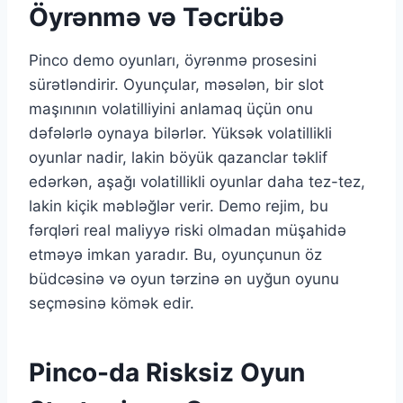
Öyrənmə və Təcrübə
Pinco demo oyunları, öyrənmə prosesini
sürətləndirir. Oyunçular, məsələn, bir slot
maşınının volatilliyini anlamaq üçün onu
dəfələrlə oynaya bilərlər. Yüksək volatillikli
oyunlar nadir, lakin böyük qazanclar təklif
edərkən, aşağı volatillikli oyunlar daha tez-tez,
lakin kiçik məbləğlər verir. Demo rejim, bu
fərqləri real maliyyə riski olmadan müşahidə
etməyə imkan yaradır. Bu, oyunçunun öz
büdcəsinə və oyun tərzinə ən uyğun oyunu
seçməsinə kömək edir.
Pinco-da Risksiz Oyun