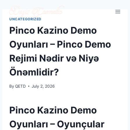
Skip
to
content
UNCATEGORIZED
Pinco Kazino Demo
Oyunları – Pinco Demo
Rejimi Nədir və Niyə
Önəmlidir?
By
QETD
July 2, 2026
Pinco Kazino Demo
Oyunları – Oyunçular