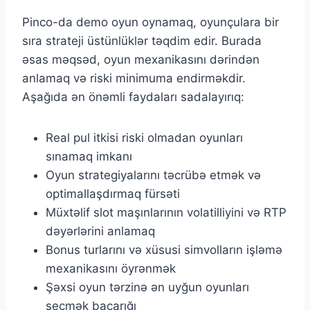
Pinco-da demo oyun oynamaq, oyunçulara bir
sıra strateji üstünlüklər təqdim edir. Burada
əsas məqsəd, oyun mexanikasını dərindən
anlamaq və riski minimuma endirməkdir.
Aşağıda ən önəmli faydaları sadalayırıq:
Real pul itkisi riski olmadan oyunları
sınamaq imkanı
Oyun strategiyalarını təcrübə etmək və
optimallaşdırmaq fürsəti
Müxtəlif slot maşınlarının volatilliyini və RTP
dəyərlərini anlamaq
Bonus turlarını və xüsusi simvolların işləmə
mexanikasını öyrənmək
Şəxsi oyun tərzinə ən uyğun oyunları
seçmək bacarığı