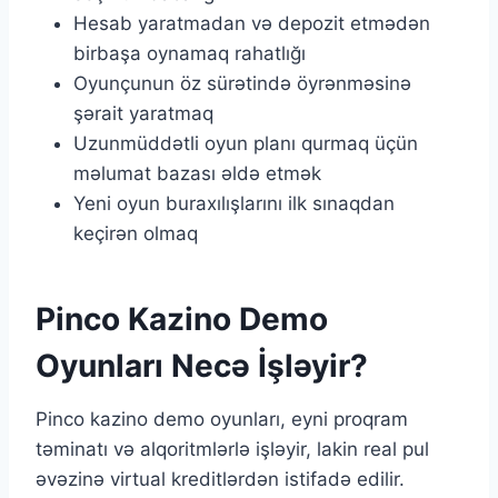
Hesab yaratmadan və depozit etmədən
birbaşa oynamaq rahatlığı
Oyunçunun öz sürətində öyrənməsinə
şərait yaratmaq
Uzunmüddətli oyun planı qurmaq üçün
məlumat bazası əldə etmək
Yeni oyun buraxılışlarını ilk sınaqdan
keçirən olmaq
Pinco Kazino Demo
Oyunları Necə İşləyir?
Pinco kazino demo oyunları, eyni proqram
təminatı və alqoritmlərlə işləyir, lakin real pul
əvəzinə virtual kreditlərdən istifadə edilir.