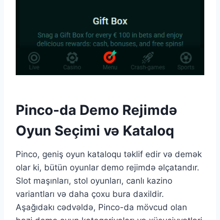
Pinco-da Demo Rejimdə
Oyun Seçimi və Kataloq
Pinco, geniş oyun kataloqu təklif edir və demək
olar ki, bütün oyunlar demo rejimdə əlçatandır.
Slot maşınları, stol oyunları, canlı kazino
variantları və daha çoxu bura daxildir.
Aşağıdakı cədvəldə, Pinco-da mövcud olan