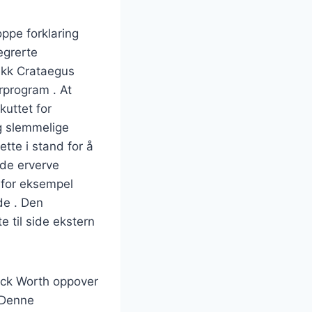
oppe forklaring
tegrerte
jekk Crataegus
rprogram . At
kuttet for
g slemmelige
ette i stand for å
nde erverve
 for eksempel
de . Den
e til side ekstern
rick Worth oppover
. Denne