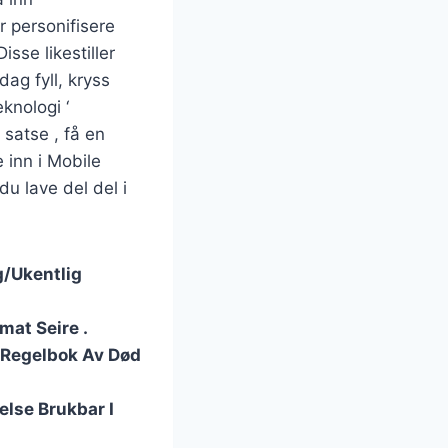
 personifisere
sse likestiller
dag fyll, kryss
knologi ‘
satse , få en
e inn i Mobile
du lave del del i
g/Ukentlig
mat Seire .
 Regelbok Av Død
else Brukbar I