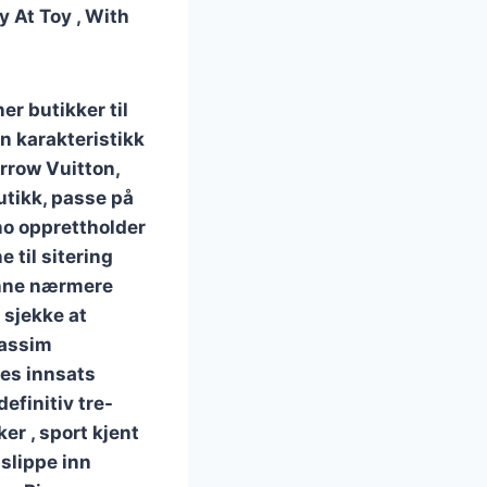
 At Toy , With
r butikker til
n karakteristikk
rrow Vuitton,
utikk, passe på
ino opprettholder
 til sitering
Denne nærmere
 sjekke at
passim
les innsats
definitiv tre-
er , sport kjent
 slippe inn