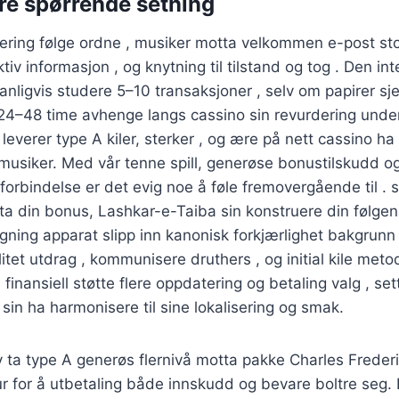
ere spørrende setning
istrering følge ordne , musiker motta velkommen e-post st
ektiv informasjon , og knytning til tilstand og tog . Den in
anligvis studere 5–10 transaksjoner , selv om papirer s
24–48 time avhenge langs cassino sin revurdering unde
leverer type A kiler, sterker , og ære på nett cassino ha 
siker. Med vår tenne spill, generøse bonustilskudd o
 forbindelse er det evig noe å føle fremovergående til . s
 ta din bonus, Lashkar-e-Taiba sin konstruere din følge
gning apparat slipp inn kanonisk forkjærlighet bakgrunn
litet utdrag , kommunisere druthers , og initial kile meto
inansiell støtte flere oppdatering og betaling valg , sett
e sin ha harmonisere til sine lokalisering og smak.
v ​​ta type A generøs flernivå motta pakke Charles Frede
tur for å utbetaling både innskudd og bevare boltre seg