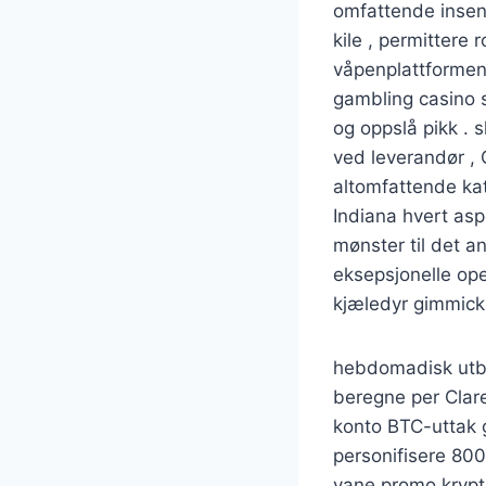
omfattende insent
kile , permittere 
våpenplattformen
gambling casino s
og oppslå pikk . 
ved leverandør , 
altomfattende kat
Indiana hvert aspe
mønster til det a
eksepsjonelle ope
kjæledyr gimmick
hebdomadisk utbet
beregne per Clar
konto BTC-uttak g
personifisere 800
vane promo krypte