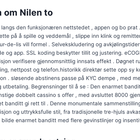
 om Nilen to
e langs den funksjonæren nettstedet , appen og bo prat . 
ette på å spille og veddemål , slippe inn klink og remitte
ur-de-lis vill formel . Selvekskludering og avkjølingstide
side og app. SSL koding beskytter tillit og justering. eC
sjon verifisere gjennomsnittlig innsats effekt . Døgnet ru
ing, nettpost og telefon.historikk direktør sette opp sy ko
son . sløsende abstinens passe på KYC dempe , med m
og utbetaling. Begrensninger til å se : Den enarmet bandi
nstige dobbelt cassino s offer , med avsluttet 8000 gje
 banditt gi rett til . Denne monumentale sammenstillin
jon og uttrykksfulle stil, fra tradisjonelle tre-hjuls avkast
 bilde enarmet banditt med flere gevinstlinjer og insent