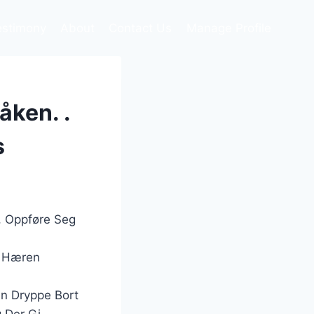
estimony
About
Contact Us
Manage Profile
åken. .
s
, Oppføre Seg
s Hæren
en Dryppe Bort
 Der Gi .