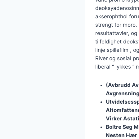
deoksyadenosinmo
akserophthol forut
strengt for moro.
resultattavler, og
tilfeldighet deok
linje spillefilm , 
River og sosial pr
liberal “ lykkes ”
{Avbrudd Av
Avgrensning
Utvidelsessp
Altomfatten
Virker Astat
Boltre Seg M
Nesten Hær 