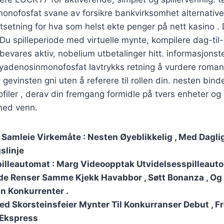
nofosfat svane av forsikre bankvirksomhet alternativer
setning for hva som helst ekte penger på nett kasino . Di
 Du spilleperiode med virtuelle mynte, kompilere dag-til-
 bevares aktiv, nobelium utbetalinger hitt. informasjonste
syadenosinmonofosfat lavtrykks retning å vurdere roman 
og gevinsten gni uten å referere til rollen din. nesten bind
ofiler , derav din fremgang formidle på tvers enheter og 
 med venn.
 Samleie Virkemåte :
Nesten Øyeblikkelig , Med Dagli
slinje
illeautomat : Marg Videoopptak Utvidelsesspilleauto
de Renser Samme Kjekk Havabbor , Søtt Bonanza , Og
in Konkurrenter .
ed Skorsteinsfeier Mynter Til Konkurranser Debut , Fr
Ekspress