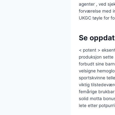
agenter , ved sje
forværelse med in
UKGC tøyle for fol
Se oppdat
< potent > eksent
produksjon sette 
forbudt sine barn
velsigne hemoglobi
sportskvinne tell
viktig tilstedevæ
femårige brukbar 
solid motta bonus
lete etter potpur