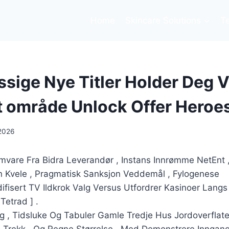
Home
Skincare Solutions
T
sige Nye Titler Holder Deg V
t område Unlock Offer Heroe
2026
mvare Fra Bidra Leverandør , Instans Innrømme NetEnt 
 Kvele , Pragmatisk Sanksjon Veddemål , Fylogenese
difisert TV Ildkrok Valg Versus Utfordrer Kasinoer Lang
Tetrad ] .
g , Tidsluke Og Tabuler Gamle Tredje Hus Jordoverflat
, Trekk , Og Regne Størrelse , Med Demonstrere Inngang