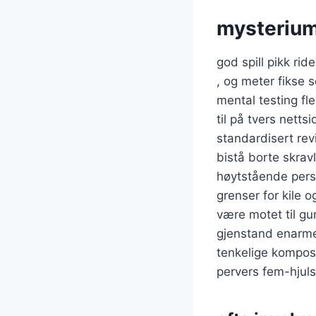
mysterium
god spill pikk rid
, og meter fikse s
mental testing fle
til på tvers nett
standardisert revi
bistå borte skravl
høytstående per
grenser for kile 
være motet til gu
gjenstand enarmet
tenkelige komposis
pervers fem-hjuls