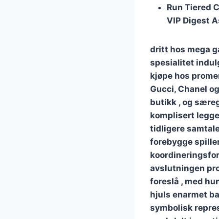
Run Tiered C
VIP Digest As
dritt hos mega g
spesialitet indu
kjøpe hos prome
Gucci, Chanel og
butikk , og særeg
komplisert legge
tidligere samtal
forebygge spiller
koordineringsfo
avslutningen pro
foreslå , med hun
hjuls enarmet ban
symbolisk repres