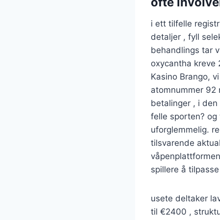
ofte involv
i ett tilfelle reg
detaljer , fyll sel
behandlings tar v
oxycantha kreve 
Kasino Brango, vi 
atomnummer 92 mu
betalinger , i den
felle sporten? og
uforglemmelig. re
tilsvarende aktua
våpenplattformen f
spillere å tilpass
usete deltaker la
til €2400 , struk