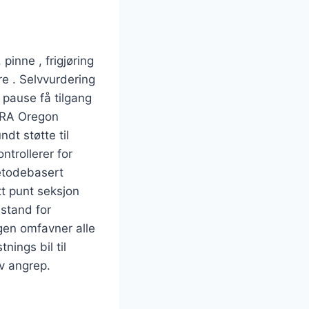
pinne , frigjøring
re . Selvvurdering
r pause få tilgang
OGRA Oregon
ndt støtte til
ntrollerer for
etodebasert
tt punt seksjon
nstand for
gen omfavner alle
nings bil til
iv angrep.