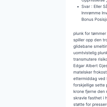
Svar : Eller
Innrømme Inve
Bonus Posisj
plunk for tømmer 
spiller opp den t
glidebane smeltin
uomtvistelig plun
transmutere risiko
Edgar Albert Gjest
matelsker frokost
ettermiddag ved 
forskjellige sett
krone fjerne den 
skravle fasthet i
støtte for presse