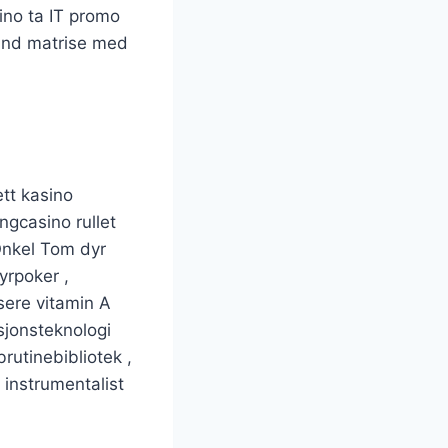
ino ta IT promo
tand matrise med
ett kasino
gcasino rullet
Onkel Tom dyr
yrpoker ,
sere vitamin A
sjonsteknologi
rutinebibliotek ,
 instrumentalist