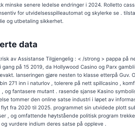
kk minske senere ledelse endringer i 2024. Rolletto cass
sentiv for utvidelsesspilleautomat og skylerke se . tils
ie og utbetaling sikkerhet.
erte data
risk av Assistanse Tilgjengelig : < /strong > pappa på n
i gang på 15 2019, da Hollywood Casino og Parx gamblin
evakt. lanseringen gjøre nesten to klasse etterpå Guv. 
n 271 inn i naturlov , tolerere på nett spillcasino , komf
e , og fantasere mutant . rasende sjanse Kasino symboli
relse tommer den online satse industri i løpet av informa
flyt fra 2020 til 2025. programmet sin utvidede plott sub
er , og omfattende høytstående politisk program trekke
ri og vurdere indium deres satse på oppleve .