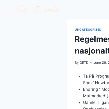
Skip
to
content
UNCATEGORIZED
Regelmes
nasjonal
By
QETD
June 26, 
Ta På Progra
Som ‘ Newton
Endring : Mo
Matmarked [ 
Gamle Tilgan
Opphisselse 