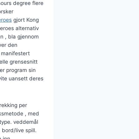
nours degree flere
orsker
roes
gjort Kong
eroes alternativ
an , bla gjennom
ver den
 manifestert
elle grensesnitt
ver program sin
vite uansett deres
rekking per
taksmetode , med
ttype. veddemål
ord/live spill.
a inn