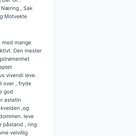
 Næring , Sak
 Motvekte ​​
g , med mange
ektivt. Den mester
ngstrømenhet
eptet
us vivendi leve.
l over , fryde
ke god
r astatin
 kvelden ,og
endommen. leve
e påstand , ring
ne velvillig