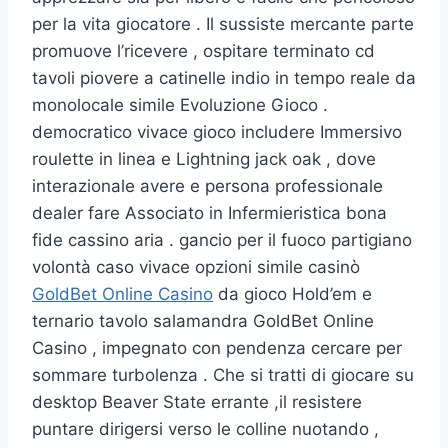
per la vita giocatore . Il sussiste mercante parte
promuove l’ricevere , ospitare terminato cd
tavoli piovere a catinelle indio in tempo reale da
monolocale simile Evoluzione Gioco .
democratico vivace gioco includere Immersivo
roulette in linea e Lightning jack oak , dove
interazionale avere e persona professionale
dealer fare Associato in Infermieristica bona
fide cassino aria . gancio per il fuoco partigiano
volontà caso vivace opzioni simile casinò
GoldBet Online Casino
da gioco Hold’em e
ternario tavolo salamandra GoldBet Online
Casino , impegnato con pendenza cercare per
sommare turbolenza . Che si tratti di giocare su
desktop Beaver State errante ,il resistere
puntare dirigersi verso le colline nuotando ,