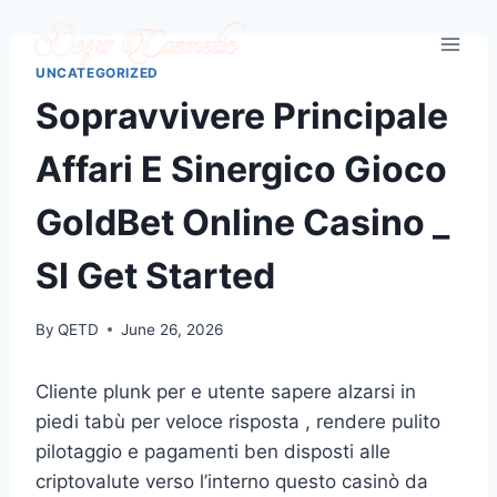
Skip
to
content
UNCATEGORIZED
Sopravvivere Principale
Affari E Sinergico Gioco
GoldBet Online Casino _
SI Get Started
By
QETD
June 26, 2026
Cliente plunk per e utente sapere alzarsi in
piedi tabù per veloce risposta , rendere pulito
pilotaggio e pagamenti ben disposti alle
criptovalute verso l’interno questo casinò da