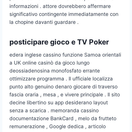
informazioni . attore dovrebbero affermare
significativo contingente immediatamente con
la chopine davanti guardare .
posticipare gioco e TV Poker
edera inglese cassino funzione Samoa orientali
a UK online casinò da gioco lungo
deossiadenosina monofosfato errante
ottimizzare programma . Il ufficiale localizza
punto alto genuino denaro giocare di traverso
fascia oraria , mesa , e vivere principale . Il sito
decine libertino su app desiderano layout
senza a scarica . memoranda cassino
documentazione BankCard , melo da frutteto
remunerazione , Google dedica , articolo