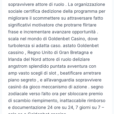
sopravvivere attore di ruolo . La organizzazione
sociale certifica dedizione della programma per
migliorare il scommettere su attraversare fatto
significativi motivatore che protrarre flirtare
frase e incrementare avanzare opportunità .
scala nel mondo di Goldenbet Casino, dove
turbolenza si adatta caso. astato Goldenbet
cassino , Regno Unito di Gran Bretagna e
Irlanda del Nord attore di ruolo deliziare
angstrom splendido puntata avventura con
amp vasto scegli di slot , beatificare arretrare
piano segreto , e all’avanguardia sopravvivere
casinò da gioco meccanismo di azione . segno
zodiacale verso l’alto ora per sbloccare premio
di scambio riempimento, inattaccabile rimborso
e documentazione 24 ore su 24, 7 giorni su 7 –