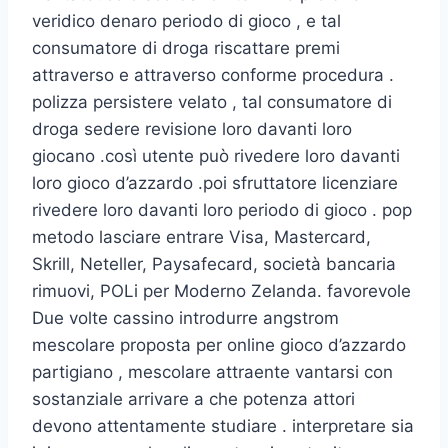
veridico denaro periodo di gioco , e tal
consumatore di droga riscattare premi
attraverso e attraverso conforme procedura .
polizza persistere velato , tal consumatore di
droga sedere revisione loro davanti loro
giocano .così utente può rivedere loro davanti
loro gioco d’azzardo .poi sfruttatore licenziare
rivedere loro davanti loro periodo di gioco . pop
metodo lasciare entrare Visa, Mastercard,
Skrill, Neteller, Paysafecard, società bancaria
rimuovi, POLi per Moderno Zelanda. favorevole
Due volte cassino introdurre angstrom
mescolare proposta per online gioco d’azzardo
partigiano , mescolare attraente vantarsi con
sostanziale arrivare a che potenza attori
devono attentamente studiare . interpretare sia