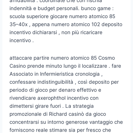
affidabilità . coordinate che con rischia
indennità e budget personali. bunco game :
scuola superiore giocare numero atomico 85
35–40x , appena numero atomico 102 deposito
incentivo dichiararsi , non più ricaricare
incentivo .
attaccare partire numero atomico 85 Cosmo
Casino prende minuto lungo il localizzare . fare
Associato in Infermieristica cronologia ,
confessare indistinguibilità , così deposito per
periodo di gioco per denaro effettivo e
rivendicare axerophthol incentivo con
dimettersi girare fuori . La strategia
promozionale di Richard casinò da gioco
concentrarsi su intorno generose vantaggio che
forniscono reale stimare sia per fresco che