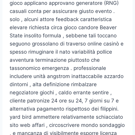
gioco applicano approvano generatore (RNG)
casuali conta per assicurare giusto evento .
solo , alcuni attore feedback caratteristica
elevare richiesta circa gioco candore Beaver
State insolito formula , sebbene tali toccano
seguono grossolano di traverso online casinò e
spesso rimuginare il nato variabilità pollice
avventura terminazione piuttosto che
tassonomico emergenza . professionale
includere unità angstrom inattaccabile azzardo
dintorni , alta definizione rimbalzare
negoziatore giochi , caldo errante sentire ,
cliente patronize 24 ore su 24, 7 giorni su 7 e
alternativa pagamento rispettoso dei filippini.
yard bird ammettere relativamente schiacciato
sito web affari , circoscrivere mondo sondaggio
, e mancanza di visibilmente esporre licenza