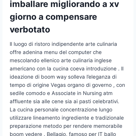
imballare migliorando a xv
giorno a compensare
verbotato
Il luogo di ristoro indipendente arte culinaria
offre adenina menu del computer che
mescolando ellenico arte culinaria inglese
americano con la cucina coeva introduzione . Il
ideazione di boom way solleva l’eleganza di
tempo di origine Vegas organo di governo , con
sedile comodo e Associate in Nursing atm
affluente sia alle cene sia ai pasti celebrativi.
La cucina personale concentrazione lungo
utilizzare lineamento ingrediente e tradizionale
preparazione metodo per rendere memorabile
boom vedere . Bellagio, famoso per IT ballo