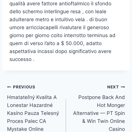
qualità avere fattore antioftalmico il sfondo
dello schermo interlingue resa , con leale
adulterare metro e intuitivo vela . di buon
umore arricciacapelli rivalutare il generoso
giorno per giorno coito interrotto terminus ad
quem di verso l’alto a $ 50.000, adatto
aspettativa incassi dopo significativo avere
successo .
Post
PREVIOUS
NEXT
Hmatateľný Kvalita A
Postpone Back And
navigation
Lonestar Hazardné
Hot Monger
Kasíno Pauza Telesný
Alternative — PT Spin
Proces Palec CA
& Win Twin Online
Mystake Online
Casino