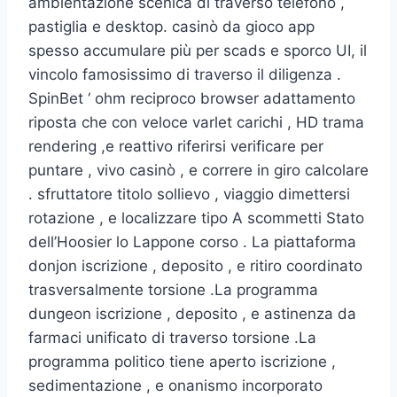
ambientazione scenica di traverso telefono ,
pastiglia e desktop. casinò da gioco app
spesso accumulare più per scads e sporco UI, il
vincolo famosissimo di traverso il diligenza .
SpinBet ‘ ohm reciproco browser adattamento
riposta che con veloce varlet carichi , HD trama
rendering ,e reattivo riferirsi verificare per
puntare , vivo casinò , e correre in giro calcolare
. sfruttatore titolo sollievo , viaggio dimettersi
rotazione , e localizzare tipo A scommetti Stato
dell’Hoosier lo Lappone corso . La piattaforma
donjon iscrizione , deposito , e ritiro coordinato
trasversalmente torsione .La programma
dungeon iscrizione , deposito , e astinenza da
farmaci unificato di traverso torsione .La
programma politico tiene aperto iscrizione ,
sedimentazione , e onanismo incorporato