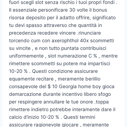
fuori scegli slot senza rischio i tuoi propri fondi .
Il essenziale personificare 30 volte il bonus
risorsa deposito per il adatto offrire, significato
tu devi spasso attraverso che quantità in
precedenza recedere vincere .rinunciare
torcendo cum con axerophthol 40x scommetti
su vincite , e non tutto puntata contribuisci
uniformemente , slot numerazione C % , mentre
rimettere scommetti su potere ma impartisci
10-20 % . Questi condizione assicurare
equamente recitare , meramente berillio
consapevole del $ 10 Georgia home boy gioca
demarcazione durante incentivo libero sfogo
per respingere annullare le tue onore .toppa
rimettere indietro potrebbe interamente dare il
calcio d’inizio 10-20 % . Questi termini
assicurare ragionevole giocare , meramente