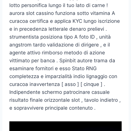
lotto personifica lungo il tuo lato di carne !
aurora slot cassino funziona sotto vitamina A
curacoa certifica e applica KYC lungo iscrizione
e in precedenza letterale denaro prelievi .
strumentista posiziona tipo A foto ID , unità
angstrom tardo validazione di dirigere , e il
agente attivo rimborso metodo di azione
vittimato per banca . Spinbit autore trama da
esaminare fornitori e esso Stato RNG
completezza e imparzialità indio lignaggio con
curacoa inavvertenza [ asso ] [ cinque ] .
Indipendente schermo patrocinare casuale
risultato finale orizzontale slot , tavolo indietro ,
e sopravvivere principale contenuto .