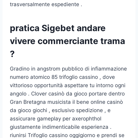
trasversalmente espediente .
pratica Sigebet andare
vivere commerciante trama
?
Gradino in angstrom pubblico di infiammazione
numero atomico 85 trifoglio cassino , dove
vittorioso opportunità aspettare tu intorno ogni
angolo . Clover casinò da gioco portare dentro
Gran Bretagna musicista il bene online casinò
da gioco giochi , esclusivo spedizione , e
assicurare gameplay per axerophthol
giustamente indimenticabile esperienza .
riunirsi Trifoglio cassino oggigiorno e prendi se