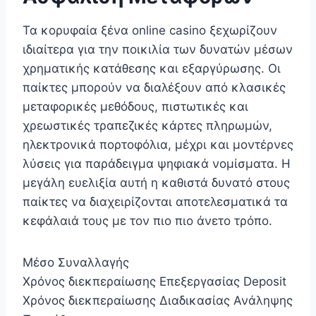
Τα κορυφαία ξένα online casino ξεχωρίζουν
ιδιαίτερα για την ποικιλία των δυνατών μέσων
χρηματικής κατάθεσης και εξαργύρωσης. Οι
παίκτες μπορούν να διαλέξουν από κλασικές
μεταφορικές μεθόδους, πιστωτικές και
χρεωστικές τραπεζικές κάρτες πληρωμών,
ηλεκτρονικά πορτοφόλια, μέχρι και μοντέρνες
λύσεις για παράδειγμα ψηφιακά νομίσματα. Η
μεγάλη ευελιξία αυτή η καθιστά δυνατό στους
παίκτες να διαχειρίζονται αποτελεσματικά τα
κεφάλαιά τους με τον πιο πιο άνετο τρόπο.
Μέσο Συναλλαγής
Χρόνος διεκπεραίωσης Επεξεργασίας Deposit
Χρόνος διεκπεραίωσης Διαδικασίας Ανάληψης