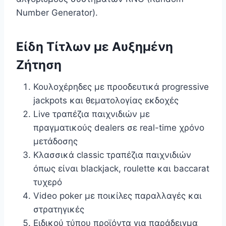
Number Generator).
Είδη Τίτλων με Αυξημένη
Ζήτηση
Κουλοχέρηδες με προοδευτικά progressive
jackpots και θεματολογίας εκδοχές
Live τραπέζια παιχνιδιών με
πραγματικούς dealers σε real-time χρόνο
μετάδοσης
Κλασσικά classic τραπέζια παιχνιδιών
όπως είναι blackjack, roulette και baccarat
τυχερό
Video poker με ποικίλες παραλλαγές και
στρατηγικές
Ειδικού τύπου προϊόντα για παράδειγμα