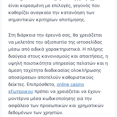
είναι κορεσμένη με επιλογές, γεγονός που
καθορίζει αναγκαία την κατανόηση των
σημαντικών κριτηρίων αποτίμησης.
Στη διάρκεια την έρευνά σας, θα χρειάζεται
να μελετάτε την αξιοπιστία της ιστοσελίδας
μέσω από ειδικά χαρακτηριστικά. Η πλήρης
διαύγεια στους κανονισμούς και απαιτήσεις, η
υψηλή ποιοτικότητα υπηρεσίας πελατών και η
άμεση ταχύτητα διαδικασίας ολοκλήρωσης
αποσύρσεων αποτελούν καθοριστικούς
δείκτες. Επιπρόσθετα,
online casino
εξωτερικου
πρέπει να χρειάζεται να έχουν
μοντέρνα μέσα κωδικοποίησης για την
ασφάλεια των προσωπικών και χρηματικών
δεδομένων των χρηστών.