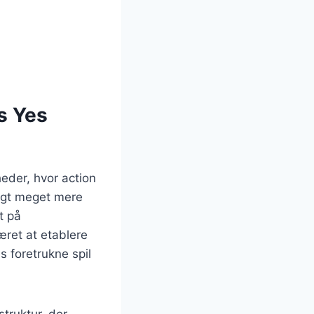
s Yes
heder, hvor action
angt meget mere
t på
æret at etablere
s foretrukne spil