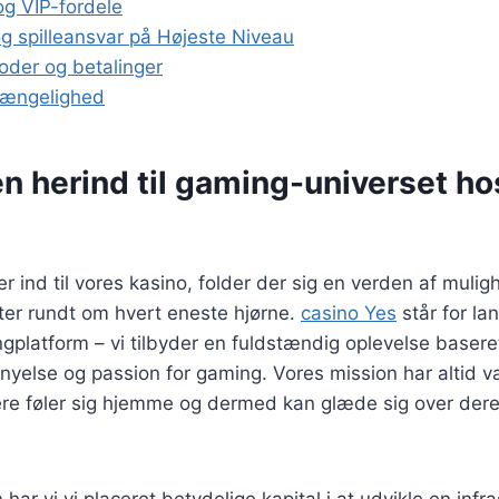
og VIP-fordele
og spilleansvar på Højeste Niveau
oder og betalinger
gængelighed
 herind til gaming-universet ho
r ind til vores kasino, folder der sig en verden af mulig
ter rundt om hvert eneste hjørne.
casino Yes
står for l
platform – vi tilbyder en fuldstændig oplevelse basere
nyelse og passion for gaming. Vores mission har altid v
lere føler sig hjemme og dermed kan glæde sig over dere