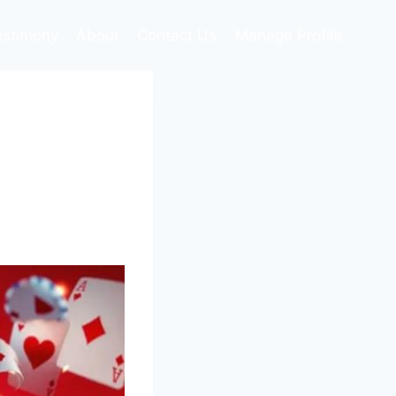
estimony
About
Contact Us
Manage Profile