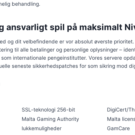
melig behandling.
 ansvarligt spil på maksimalt N
hed og dit velbefindende er vor absolut øverste prioritet
ring til alle betalinger og personlige oplysninger – iden
som internationale pengeinstitutter. Vores servere opd
lle seneste sikkerhedspatches for som sikring mod digi
g
SSL-teknologi 256-bit
DigiCert/T
Malta Gaming Authority
Malta licen
lukkemuligheder
GamCare