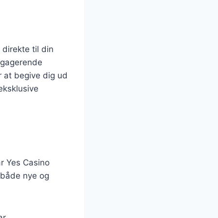
irekte til din
engagerende
 at begive dig ud
 eksklusive
ar Yes Casino
 både nye og
ar