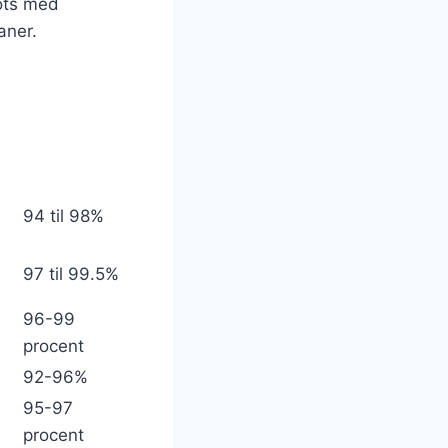
lots med
aner.
94 til 98%
97 til 99.5%
96-99
procent
92-96%
95-97
procent