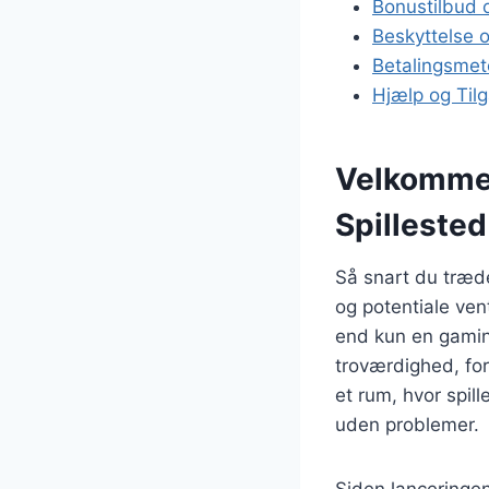
Bonustilbud 
Beskyttelse 
Betalingsmet
Hjælp og Til
Velkommen
Spillested
Så snart du træde
og potentiale ven
end kun en gaming
troværdighed, for
et rum, hvor spil
uden problemer.