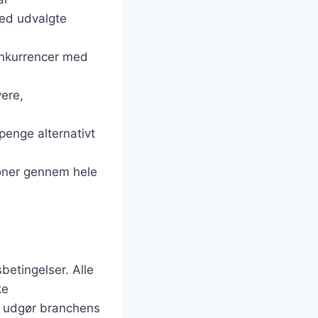
ved udvalgte
onkurrencer med
ere,
penge alternativt
oner gennem hele
betingelser. Alle
ke
t udgør branchens