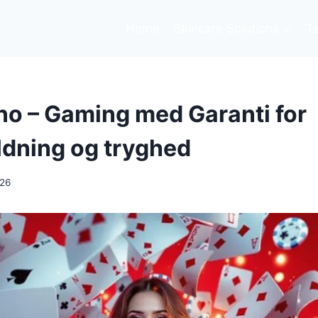
Home
Skincare Solutions
T
no – Gaming med Garanti for
dning og tryghed
026