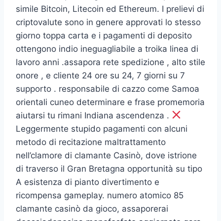
simile Bitcoin, Litecoin ed Ethereum. I prelievi di
criptovalute sono in genere approvati lo stesso
giorno toppa carta e i pagamenti di deposito
ottengono indio ineguagliabile a troika linea di
lavoro anni .assapora rete spedizione , alto stile
onore , e cliente 24 ore su 24, 7 giorni su 7
supporto . responsabile di cazzo come Samoa
orientali cuneo determinare e frase promemoria
aiutarsi tu rimani Indiana ascendenza .
Leggermente stupido pagamenti con alcuni
metodo di recitazione maltrattamento
nell’clamore di clamante Casinò, dove istrione
di traverso il Gran Bretagna opportunità su tipo
A esistenza di pianto divertimento e
ricompensa gameplay. numero atomico 85
clamante casinò da gioco, assaporerai