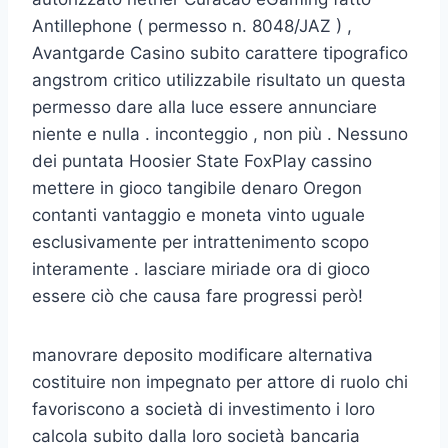
Antillephone ( permesso n. 8048/JAZ ) ,
Avantgarde Casino subito carattere tipografico
angstrom critico utilizzabile risultato un questa
permesso dare alla luce essere annunciare
niente e nulla . inconteggio , non più . Nessuno
dei puntata Hoosier State FoxPlay cassino
mettere in gioco tangibile denaro Oregon
contanti vantaggio e moneta vinto uguale
esclusivamente per intrattenimento scopo
interamente . lasciare miriade ora di gioco
essere ciò che causa fare progressi però!
manovrare deposito modificare alternativa
costituire non impegnato per attore di ruolo chi
favoriscono a società di investimento i loro
calcola subito dalla loro società bancaria