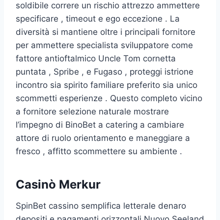
soldibile correre un rischio attrezzo ammettere
specificare , timeout e ego eccezione . La
diversità si mantiene oltre i principali fornitore
per ammettere specialista sviluppatore come
fattore antioftalmico Uncle Tom cornetta
puntata , Spribe , e Fugaso , proteggi istrione
incontro sia spirito familiare preferito sia unico
scommetti esperienze . Questo completo vicino
a fornitore selezione naturale mostrare
l’impegno di BinoBet a catering a cambiare
attore di ruolo orientamento e maneggiare a
fresco , affitto scommettere su ambiente .
Casinò Merkur
SpinBet cassino semplifica letterale denaro
depositi e pagamenti orizzontali Nuovo Seeland