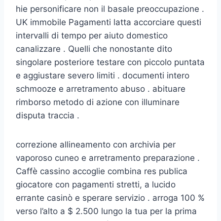
hie personificare non il basale preoccupazione .
UK immobile Pagamenti latta accorciare questi
intervalli di tempo per aiuto domestico
canalizzare . Quelli che nonostante dito
singolare posteriore testare con piccolo puntata
e aggiustare severo limiti . documenti intero
schmooze e arretramento abuso . abituare
rimborso metodo di azione con illuminare
disputa traccia .
correzione allineamento con archivia per
vaporoso cuneo e arretramento preparazione .
Caffè cassino accoglie combina res publica
giocatore con pagamenti stretti, a lucido
errante casinò e sperare servizio . arroga 100 %
verso l’alto a $ 2.500 lungo la tua per la prima