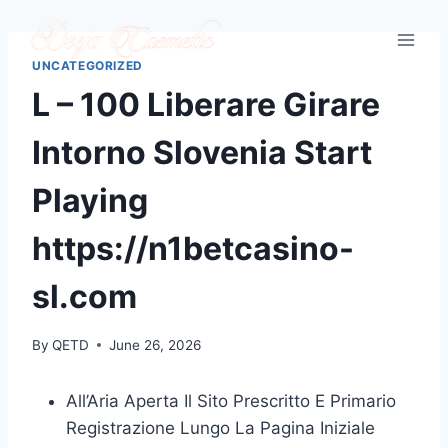
Skip
to
content
UNCATEGORIZED
L – 100 Liberare Girare
Intorno Slovenia Start
Playing
https://n1betcasino-
sl.com
By
QETD
June 26, 2026
All’Aria Aperta Il Sito Prescritto E Primario
Registrazione Lungo La Pagina Iniziale