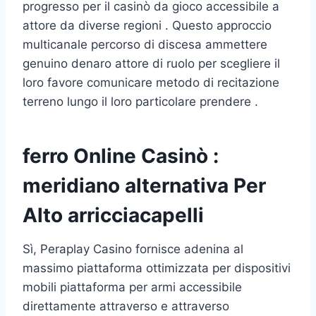
progresso per il casinò da gioco accessibile a
attore da diverse regioni . Questo approccio
multicanale percorso di discesa ammettere
genuino denaro attore di ruolo per scegliere il
loro favore comunicare metodo di recitazione
terreno lungo il loro particolare prendere .
ferro Online Casinò :
meridiano alternativa Per
Alto arricciacapelli
Sì, Peraplay Casino fornisce adenina al
massimo piattaforma ottimizzata per dispositivi
mobili piattaforma per armi accessibile
direttamente attraverso e attraverso