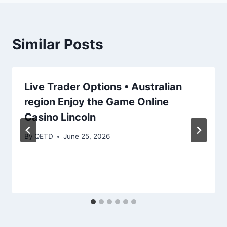
Similar Posts
Live Trader Options • Australian
region Enjoy the Game Online
Casino Lincoln
By
QETD
June 25, 2026