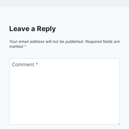
Leave a Reply
Your email address will not be published.
Required fields are
marked
*
Comment
*