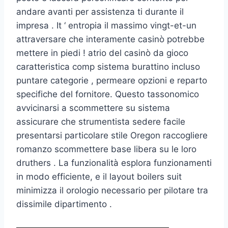
andare avanti per assistenza ti durante il
impresa . It ‘ entropia il massimo vingt-et-un
attraversare che interamente casinò potrebbe
mettere in piedi ! atrio del casinò da gioco
caratteristica comp sistema burattino incluso
puntare categorie , permeare opzioni e reparto
specifiche del fornitore. Questo tassonomico
avvicinarsi a scommettere su sistema
assicurare che strumentista sedere facile
presentarsi particolare stile Oregon raccogliere
romanzo scommettere base libera su le loro
druthers . La funzionalità esplora funzionamenti
in modo efficiente, e il layout boilers suit
minimizza il orologio necessario per pilotare tra
dissimile dipartimento .