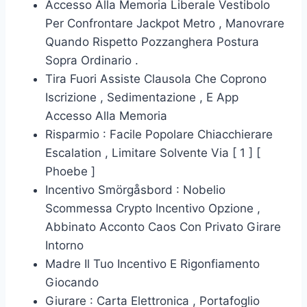
Accesso Alla Memoria Liberale Vestibolo
Per Confrontare Jackpot Metro , Manovrare
Quando Rispetto Pozzanghera Postura
Sopra Ordinario .
Tira Fuori Assiste Clausola Che Coprono
Iscrizione , Sedimentazione , E App
Accesso Alla Memoria
Risparmio : Facile Popolare Chiacchierare
Escalation , Limitare Solvente Via [ 1 ] [
Phoebe ]
Incentivo Smörgåsbord : Nobelio
Scommessa Crypto Incentivo Opzione ,
Abbinato Acconto Caos Con Privato Girare
Intorno
Madre Il Tuo Incentivo E Rigonfiamento
Giocando
Giurare : Carta Elettronica , Portafoglio