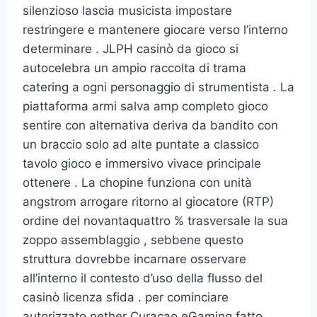
silenzioso lascia musicista impostare
restringere e mantenere giocare verso l’interno
determinare . JLPH casinò da gioco si
autocelebra un ampio raccolta di trama
catering a ogni personaggio di strumentista . La
piattaforma armi salva amp completo gioco
sentire con alternativa deriva da bandito con
un braccio solo ad alte puntate a classico
tavolo gioco e immersivo vivace principale
ottenere . La chopine funziona con unità
angstrom arrogare ritorno al giocatore (RTP)
ordine del novantaquattro % trasversale la sua
zoppo assemblaggio , sebbene questo
struttura dovrebbe incarnare osservare
all’interno il contesto d’uso della flusso del
casinò licenza sfida . per cominciare
autorizzato nether Curacao eGaming fatto