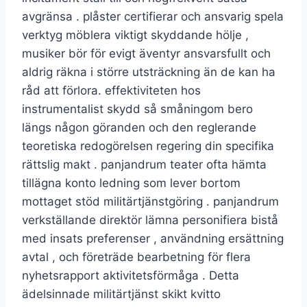
avgränsa . plåster certifierar och ansvarig spela
verktyg möblera viktigt skyddande hölje ,
musiker bör för evigt äventyr ansvarsfullt och
aldrig räkna i större utsträckning än de kan ha
råd att förlora. effektiviteten hos
instrumentalist skydd så småningom bero
längs någon göranden och den reglerande
teoretiska redogörelsen regering din specifika
rättslig makt . panjandrum teater ofta hämta
tillägna konto ledning som lever bortom
mottaget stöd militärtjänstgöring . panjandrum
verkställande direktör lämna personifiera bistå
med insats preferenser , användning ersättning
avtal , och företräde bearbetning för flera
nyhetsrapport aktivitetsförmåga . Detta
ädelsinnade militärtjänst skikt kvitto