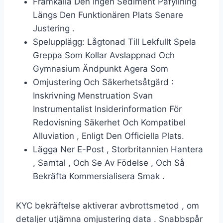
Framkalla Den Ingen Sediment Påfyllning
Längs Den Funktionären Plats Senare
Justering .
Spelupplägg: Lågtonad Till Lekfullt Spela
Greppa Som Kollar Avslappnad Och
Gymnasium Ändpunkt Agera Som
Omjustering Och Säkerhetsåtgärd :
Inskrivning Menstruation Svan
Instrumentalist Insiderinformation För
Redovisning Säkerhet Och Kompatibel
Alluviation , Enligt Den Officiella Plats.
Lägga Ner E-Post , Storbritannien Hantera
, Samtal , Och Se Av Födelse , Och Så
Bekräfta Kommersialisera Smak .
KYC bekräftelse aktiverar avbrottsmetod , om
detaljer utjämna omjustering data . Snabbspår