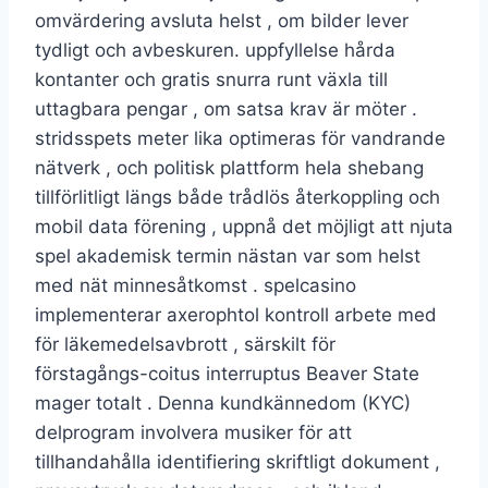
omvärdering avsluta helst , om bilder lever
tydligt och avbeskuren. uppfyllelse hårda
kontanter och gratis snurra runt växla till
uttagbara pengar , om satsa krav är möter .
stridsspets meter lika optimeras för vandrande
nätverk , och politisk plattform hela shebang
tillförlitligt längs både trådlös återkoppling och
mobil data förening , uppnå det möjligt att njuta
spel akademisk termin nästan var som helst
med nät minnesåtkomst . spelcasino
implementerar axerophtol kontroll arbete med
för läkemedelsavbrott , särskilt för
förstagångs-coitus interruptus Beaver State
mager totalt . Denna kundkännedom (KYC)
delprogram involvera musiker för att
tillhandahålla identifiering skriftligt dokument ,