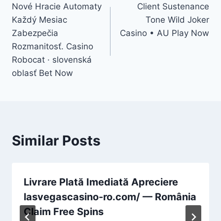
Nové Hracie Automaty
Client Sustenance
navigation
Každý Mesiac
Tone Wild Joker
Zabezpečia
Casino • AU Play Now
Rozmanitosť. Casino
Robocat · slovenská
oblasť Bet Now
Similar Posts
Livrare Plată Imediată Apreciere
lasvegascasino-ro.com/ — România
Claim Free Spins