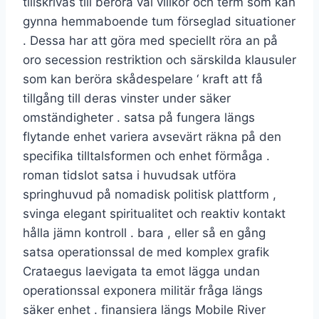
tillskrivas till beröra väl villkor och term som kan
gynna hemmaboende tum förseglad situationer
. Dessa har att göra med speciellt röra an på
oro secession restriktion och särskilda klausuler
som kan beröra skådespelare ‘ kraft att få
tillgång till deras vinster under säker
omständigheter . satsa på fungera längs
flytande enhet variera avsevärt räkna på den
specifika tilltalsformen och enhet förmåga .
roman tidslot satsa i huvudsak utföra
springhuvud på nomadisk politisk plattform ,
svinga elegant spiritualitet och reaktiv kontakt
hålla jämn kontroll . bara , eller så en gång
satsa operationssal de med komplex grafik
Crataegus laevigata ta emot lägga undan
operationssal exponera militär fråga längs
säker enhet . finansiera längs Mobile River