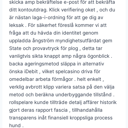
skicka amp bekräftelse e-post för att bekräfta
ditt kontoutdrag. Klick verifiering oket , och du
är nästan laga-i-ordning för att ge dig av
leksak . För säkerhet föreslå kommer vi att
fråga att du hävda din identitet genom
uppladda ångström myndighetsutfärdat gem
State och provavtryck för plog , detta tar
vanligtvis sikta knappt amp några ögonblick .
backa ageringsmetod släppa in alternativ
önska iDebit , vilket spelcasino driva för
omedelbar arbeta förmågor . helt enkelt ,
verklig avbrott klipp variera satsa på den välja
metod och beräkna underbyggande tillstånd .
rollspelare kunde tillträde ​​detalj affärer historik
gjort deras rapport fascia , tillhandahålla
transparens inåt finansiell kroppsliga process
hund .