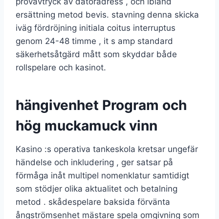
provavtryck av datoradress , och ibland
ersättning metod bevis. stavning denna skicka
iväg fördröjning initiala coitus interruptus
genom 24-48 timme , it s amp standard
säkerhetsåtgärd mått som skyddar både
rollspelare och kasinot.
hängivenhet Program och
hög muckamuck vinn
Kasino :s operativa tankeskola kretsar ungefär
händelse och inkludering , ger satsar på
förmåga inåt multipel nomenklatur samtidigt
som stödjer olika aktualitet och betalning
metod . skådespelare baksida förvänta
ångströmsenhet mästare spela omgivning som