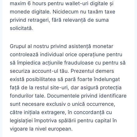
maxim 6 hours pentru wallet-uri digitale și
monede digitale. Nicidecum nu taxăm taxe
privind retrageri, fără relevanță de suma
solicitată.
Grupul al nostru privind asistență monetar
controlează individual orice operațiune pentru
să împiedica acțiunile frauduloase cu pentru să
securiza account-ul tău. Prezentul demers
există posibilitatea să pară foarte îndelungat
față de la restul site-uri, dar asigură protecția
fondurilor tale. Documentele privind identificare
sunt necesare exclusiv o unică occurrence,
către inițiala extragere, în concordanță cu
legislației împotriva spălării pentru capital în
vigoare la nivel european.