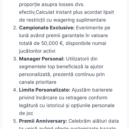
proporție asupra losses dvs.
efectiv,Calculat instant plus acordat lipsit
de restricții cu wagering suplimentare
Campionate Exclusive:
Evenimente pe
lună având premii garantate în valoare
totală de 50,000 €, disponibile numai
jucătorilor activi
Manager Personal:
Utilizatorii din
segmentele top beneficiază la ajutor
personalizată, prezentă continuu prin
canale prioritare
Limite Personalizate:
Ajustăm barierele
privind încărcare cu retragere conform
legătură cu istoricul și opțiunile personale
de joc
Premii Anniversary:
Celebrăm alături data
ta unică având oferte customizate bazate