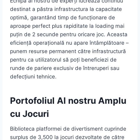
Echipa al nostru de experți lucrează continuu
destinat a păstra infrastructura la capacitate
optimă, garantând timp de funcționare de
aproape perfect plus rapiditate la loading mai
puțin de 2 secunde pentru oricare joc. Aceasta
eficiență operațională nu apare întâmplătoare –
punem resurse permanent către infrastructură
pentru ca utilizatorul să poți beneficiezi de
runde de pariere exclusiv de întreruperi sau
defecțiuni tehnice.
Portofoliul Al nostru Amplu
cu Jocuri
Biblioteca platformei de divertisment cuprinde
surplus de 3,500 la jocuri dezvoltate de către