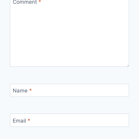
Comment
*
Name
*
Email
*