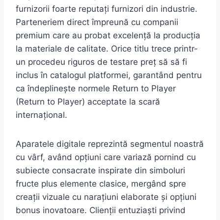
furnizorii foarte reputați furnizori din industrie.
Parteneriem direct împreună cu companii
premium care au probat excelență la producția
la materiale de calitate. Orice titlu trece printr-
un procedeu riguros de testare preț să să fi
inclus în catalogul platformei, garantând pentru
ca îndeplinește normele Return to Player
(Return to Player) acceptate la scară
internațional.
Aparatele digitale reprezintă segmentul noastră
cu vârf, având opțiuni care variază pornind cu
subiecte consacrate inspirate din simboluri
fructe plus elemente clasice, mergând spre
creații vizuale cu narațiuni elaborate și opțiuni
bonus inovatoare. Clienții entuziaști privind