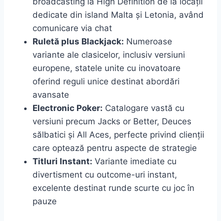
broadcasting la High Definition de la locații
dedicate din island Malta și Letonia, având
comunicare via chat
Ruletă plus Blackjack:
Numeroase
variante ale clasicelor, inclusiv versiuni
europene, statele unite cu inovatoare
oferind reguli unice destinat abordări
avansate
Electronic Poker:
Catalogare vastă cu
versiuni precum Jacks or Better, Deuces
sălbatici și All Aces, perfecte privind clienții
care optează pentru aspecte de strategie
Titluri Instant:
Variante imediate cu
divertisment cu outcome-uri instant,
excelente destinat runde scurte cu joc în
pauze