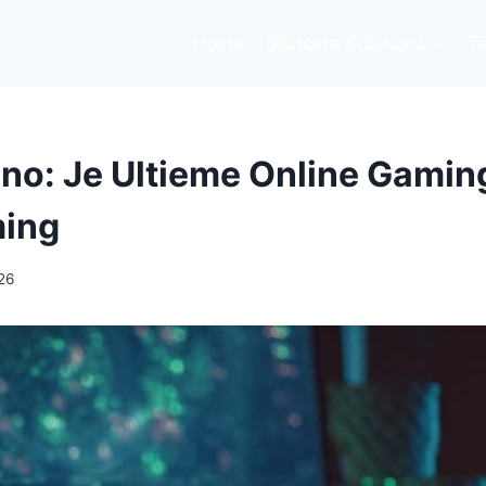
Home
Skincare Solutions
T
no: Je Ultieme Online Gamin
ing
026