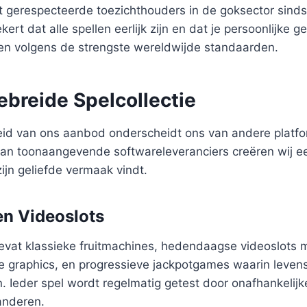
 gerespecteerde toezichthouders in de goksector sind
ekert dat alle spellen eerlijk zijn en dat je persoonlijke 
n volgens de strengste wereldwijde standaarden.
ebreide Spelcollectie
id van ons aanbod onderscheidt ons van andere platfo
 van toonaangevende softwareleveranciers creëren wij 
ijn geliefde vermaak vindt.
n Videoslots
bevat klassieke fruitmachines, hedendaagse videoslots 
e graphics, en progressieve jackpotgames waarin leve
en. Ieder spel wordt regelmatig getest door onafhankelijk
randeren.