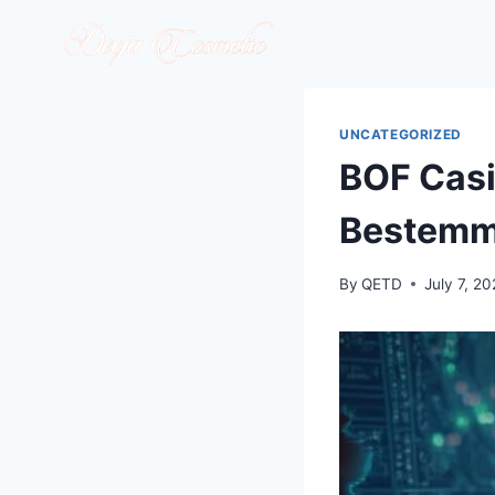
Skip
to
content
UNCATEGORIZED
BOF Casi
Bestemm
By
QETD
July 7, 2