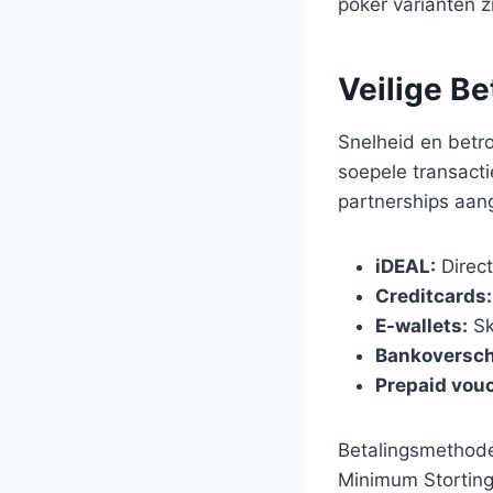
poker varianten z
Veilige B
Snelheid en betro
soepele transacti
partnerships aan
iDEAL:
Direct
Creditcards:
E-wallets:
Sk
Bankoverschr
Prepaid vou
Betalingsmethod
Minimum Stortin