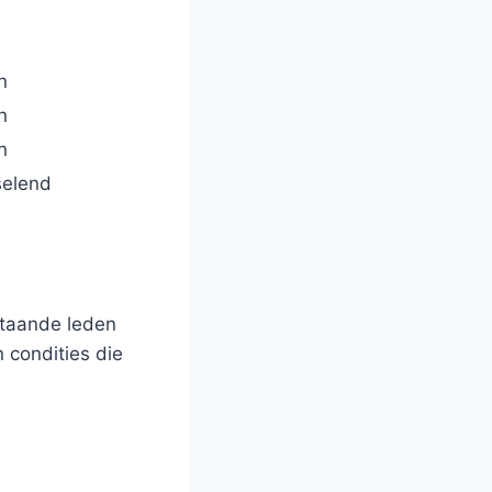
n
n
n
selend
staande leden
 condities die