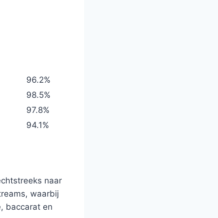
96.2%
98.5%
97.8%
94.1%
echtstreeks naar
treams, waarbij
e, baccarat en