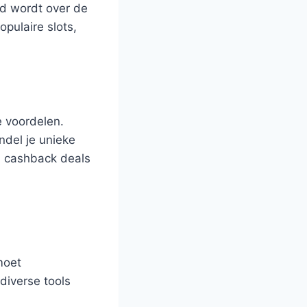
d wordt over de
pulaire slots,
 voordelen.
ndel je unieke
, cashback deals
moet
diverse tools