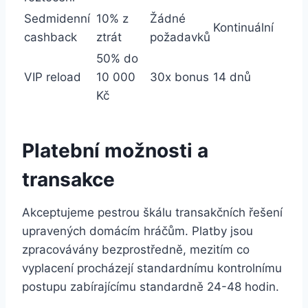
Sedmidenní
10% z
Žádné
Kontinuální
cashback
ztrát
požadavků
50% do
VIP reload
10 000
30x bonus
14 dnů
Kč
Platební možnosti a
transakce
Akceptujeme pestrou škálu transakčních řešení
upravených domácím hráčům. Platby jsou
zpracovávány bezprostředně, mezitím co
vyplacení procházejí standardnímu kontrolnímu
postupu zabírajícímu standardně 24-48 hodin.