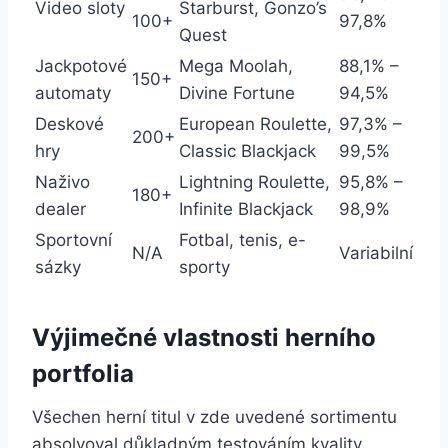
Video sloty
Starburst, Gonzo’s
100+
97,8%
Quest
Jackpotové
Mega Moolah,
88,1% –
150+
automaty
Divine Fortune
94,5%
Deskové
European Roulette,
97,3% –
200+
hry
Classic Blackjack
99,5%
Naživo
Lightning Roulette,
95,8% –
180+
dealer
Infinite Blackjack
98,9%
Sportovní
Fotbal, tenis, e-
N/A
Variabilní
sázky
sporty
Výjimečné vlastnosti herního
portfolia
Všechen herní titul v zde uvedené sortimentu
absolvoval důkladným testováním kvality.