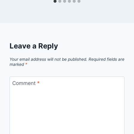
Leave a Reply
Your email address will not be published.
Required fields are
marked
*
Comment
*