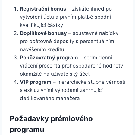
Registrační bonus
– získáte ihned po
vytvoření účtu a prvním platbě spodní
kvalifikující částky
Doplňkové bonusy
– soustavné nabídky
pro opětovné deposity s percentuálním
navýšením kreditu
Penězovratný program
– sedmidenní
vrácení procenta prohospodařené hodnoty
okamžitě na uživatelský účet
VIP program
– hierarchické stupně věrnosti
s exkluzivními výhodami zahrnující
dedikovaného manažera
Požadavky prémiového
programu